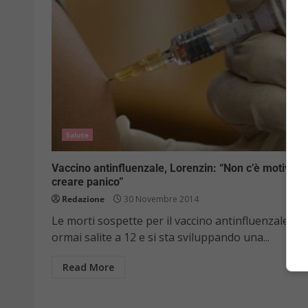
Salute
Vaccino antinfluenzale, Lorenzin: “Non c’è motivo di
creare panico”
Redazione
30 Novembre 2014
Le morti sospette per il vaccino antinfluenzale so
ormai salite a 12 e si sta sviluppando una...
Read More