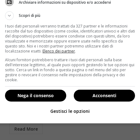
Archiviare informazioni su dispositivo e/o accedervi
Scopri di più
I tuoi dati personali verranno trattati da 327 partner e le informazioni
raccolte dal tuo dispositivo (come cookie, identificatori univoci e altri dati
del dispositivo) potrebbero essere condivise con questi ultimi, da loro
visualizzate e memorizzate oppure essere usate nello specifico da
questo sito. Noi e i nostri partner potremmo utilizzare dati di
localizzazione esatti.
Elenco dei partner
.
Alcuni fornitori potrebbero trattare i tuoi dati personali sulla base
Notizie
dell'interesse legittimo, al quale puoi opporti gestendo le tue opzioni qui
sotto. Cerca un link in fondo a questa pagina o nel menu del sito per
gestire o revocare il consenso nelle impostazioni della privacy e dei
Tre morti dopo il vaccino antinfluenzale, l’Aifa ritira il
cookie.
vaccino
Redazione
27 Novembre 2014
Nega il consenso
Acconsenti
no
Tre sono le morti sospette avvenute dopo la
somministrazione del vaccino antinfluenzale. L’Aifa
Gestisci le opzioni
(Agenzia del farmaco) ha...
Read More