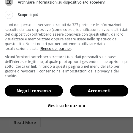
Archiviare informazioni su dispositivo e/o accedervi
Scopri di più
I tuoi dati personali verranno trattati da 327 partner e le informazioni
raccolte dal tuo dispositivo (come cookie, identificatori univoci e altri dati
del dispositivo) potrebbero essere condivise con questi ultimi, da loro
visualizzate e memorizzate oppure essere usate nello specifico da
questo sito. Noi e i nostri partner potremmo utilizzare dati di
localizzazione esatti.
Elenco dei partner
.
Alcuni fornitori potrebbero trattare i tuoi dati personali sulla base
Notizie
dell'interesse legittimo, al quale puoi opporti gestendo le tue opzioni qui
sotto. Cerca un link in fondo a questa pagina o nel menu del sito per
gestire o revocare il consenso nelle impostazioni della privacy e dei
“Burqa di carne”, Nancy Brilli al Vaticano: il ritocco
cookie.
può aiutare
Redazione
3 Febbraio 2015
Nega il consenso
Acconsenti
re
La definizione del Vaticano in materia di chirurgia
e
plastica non lascia spazio a fraintendimenti: “E’
Gestisci le opzioni
come un...
Read More