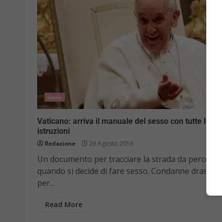
Sesso
Vaticano: arriva il manuale del sesso con tutte le
istruzioni
Redazione
26 Agosto 2016
Un documento per tracciare la strada da percorre
quando si decide di fare sesso. Condanne drastich
per...
Read More