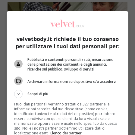
velvetbody.it richiede il tuo consenso
per utilizzare i tuoi dati personali per:
Pubblicità e contenuti personalizzati, misurazione
Kids
Notizie
delle prestazioni dei contenuti e degli annunci,
ricerche sul pubblico, sviluppo di servizi
La figlia ha una malattia misteriosa:
Archiviare informazioni su dispositivo e/o accedervi
pubblica le foto per cercare una diagnosi
Scopri di più
Redazione
3 Dicembre 2016
I tuoi dati personali verranno trattati da 327 partner e le
Una vacanza può finire in tragedia? Purtroppo sì ed
informazioni raccolte dal tuo dispositivo (come cookie,
è capitato ad una bambina di 15 anni:...
identificatori univoci e altri dati del dispositivo) potrebbero
essere condivise con questi ultimi, da loro visualizzate e
memorizzate oppure essere usate nello specifico da questo
Read More
sito. Noi e i nostri partner potremmo utilizzare dati di
localizzazione esatti.
Elenco dei partner
.