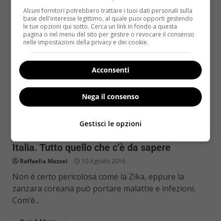
Alcuni fornitori potrebbero trattare i tuoi dati personali sulla
base dell'interesse legittimo, al quale puoi opporti gestendo
le tue opzioni qui sotto. Cerca un link in fondo a questa
pagina o nel menu del sito per gestire o revocare il consenso
nelle impostazioni della privacy e dei cookie.
Acconsenti
Nega il consenso
Salute
Gestisci le opzioni
Attenzione, la zanzara coreana è arrivata in
Italia. Tutto quello che c’è da sapere
Raffaella Mazzei
10 Agosto 2016
Non è certo pericolosa come la Zika, eppure la
zanzara coreana può portare malattie e infezioni.
Com’è...