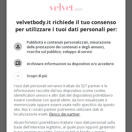
velvetbody.it richiede il tuo consenso
per utilizzare i tuoi dati personali per:
Pubblicità e contenuti personalizzati, misurazione
Sesso&Salute
delle prestazioni dei contenuti e degli annunci,
ricerche sul pubblico, sviluppo di servizi
Donne, 5 zone erogene che forse non sfrutti
Archiviare informazioni su dispositivo e/o accedervi
quanto dovresti
Redazione
5 Maggio 2017
Scopri di più
Un rapporto sessuale tende a stimolare le parti
I tuoi dati personali verranno trattati da 327 partner e le
intime di una donna ma spesso si finiscono col...
informazioni raccolte dal tuo dispositivo (come cookie,
identificatori univoci e altri dati del dispositivo) potrebbero
essere condivise con questi ultimi, da loro visualizzate e
Read More
memorizzate oppure essere usate nello specifico da questo
sito. Noi e i nostri partner potremmo utilizzare dati di
localizzazione esatti.
Elenco dei partner
.
Alcuni fornitori potrebbero trattare i tuoi dati personali sulla
base dell'interesse legittimo, al quale puoi opporti gestendo
le tue opzioni qui sotto. Cerca un link in fondo a questa