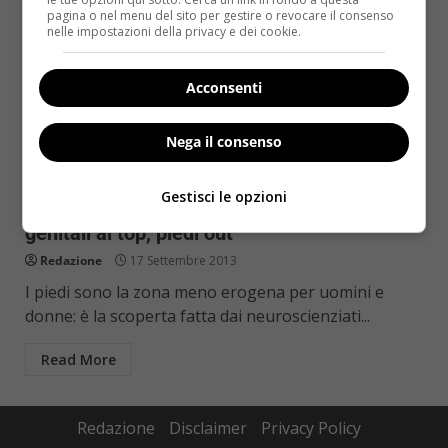
pagina o nel menu del sito per gestire o revocare il consenso
nelle impostazioni della privacy e dei cookie.
Acconsenti
Nega il consenso
Sesso
Gestisci le opzioni
Sesso, la classifica delle zone erogene:
genitali al top, piedi out
Redazione
17 Settembre 2013
I piedi sono la zona meno erogena per uomini e
donne: è la scoperta fatta dai neuroscienziati...
Read More
Redazione
Disclaimer
Privacy Policy