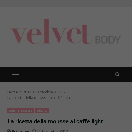
Skip
to
content
PRIMARY
MENU
Home
2012
Dicembre
11
La ricetta della mousse al caffè light
Dolci & Dessert
Ricette
La ricetta della mousse al caffè light
Redazione
11 Dicembre 2012