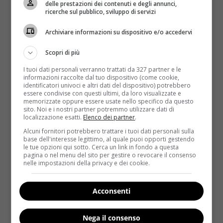
ciotola e unire il
miele
, mescolando energicamente
delle prestazioni dei contenuti e degli annunci,
ricerche sul pubblico, sviluppo di servizi
con le fruste (meglio se elettriche) per qualche
minuto. Se il caffè è troppo forte diluire con acqua
Archiviare informazioni su dispositivo e/o accedervi
tiepida e aggiungerlo al composto di yogurt e miele.
Montare gli albumi a neve
e incorporarli
Scopri di più
delicatamente al composto di yogurt muovendo la
I tuoi dati personali verranno trattati da 327 partner e le
spatola lecca-piatto dall’alto verso il basso per non
informazioni raccolte dal tuo dispositivo (come cookie,
smontare gli albumi. Suddividere la mousse in
identificatori univoci e altri dati del dispositivo) potrebbero
essere condivise con questi ultimi, da loro visualizzate e
quattro porzioni, guarnire con qualche
chicco di
memorizzate oppure essere usate nello specifico da questo
caffè
e lasciare addensare in frigo per circa tre ore.
sito. Noi e i nostri partner potremmo utilizzare dati di
localizzazione esatti.
Elenco dei partner
.
Alcuni fornitori potrebbero trattare i tuoi dati personali sulla
base dell'interesse legittimo, al quale puoi opporti gestendo
le tue opzioni qui sotto. Cerca un link in fondo a questa
pagina o nel menu del sito per gestire o revocare il consenso
nelle impostazioni della privacy e dei cookie.
Acconsenti
Nega il consenso