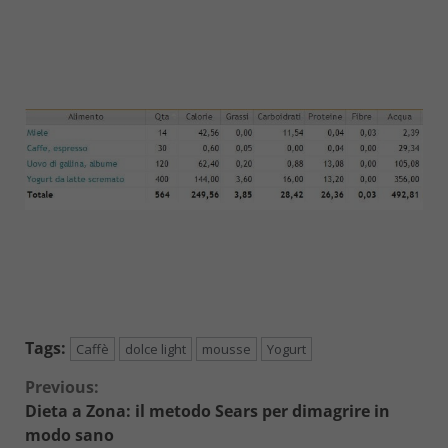
Tags:
Caffè
dolce light
mousse
Yogurt
Continue
Previous:
Dieta a Zona: il metodo Sears per dimagrire in
Reading
modo sano