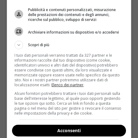
Pubblicità e contenuti personalizzati, misurazione
delle prestazioni dei contenuti e degli annunci,
ricerche sul pubblico, sviluppo di servizi
Archiviare informazioni su dispositivo e/o accedervi
Scopri di più
Ingredienti
I tuoi dati personali verranno trattati da 327 partner e le
informazioni raccolte dal tuo dispositivo (come cookie,
identificatori univoci e altri dati del dispositivo) potrebbero
Burro: 150 gr
essere condivise con questi ultimi, da loro visualizzate e
memorizzate oppure essere usate nello specifico da questo
Zucchero: 150 ml
sito. Noi e i nostri partner potremmo utilizzare dati di
localizzazione esatti.
Elenco dei partner
.
Zucchero vanigliato: 2 cucchiai
Alcuni fornitori potrebbero trattare i tuoi dati personali sulla
Uovo: 1
base dell'interesse legittimo, al quale puoi opporti gestendo
le tue opzioni qui sotto. Cerca un link in fondo a questa
pagina o nel menu del sito per gestire o revocare il consenso
Farina: 250 gr
nelle impostazioni della privacy e dei cookie.
Lievito: 2 cucchiai
Frutti di bosco: 250 gr
Acconsenti