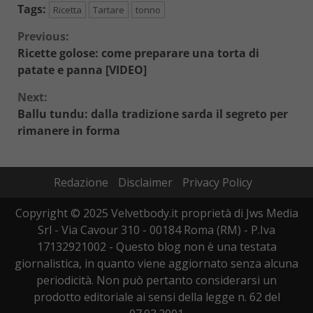
Tags:
Ricetta
Tartare
tonno
Continue
Previous:
Ricette golose: come preparare una torta di
Reading
patate e panna [VIDEO]
Next:
Ballu tundu: dalla tradizione sarda il segreto per
rimanere in forma
Redazione
Disclaimer
Privacy Policy
Copyright © 2025 Velvetbody.it proprietà di Jws Media
Srl - Via Cavour 310 - 00184 Roma (RM) - P.Iva
17132921002 - Questo blog non è una testata
giornalistica, in quanto viene aggiornato senza alcuna
periodicità. Non può pertanto considerarsi un
prodotto editoriale ai sensi della legge n. 62 del