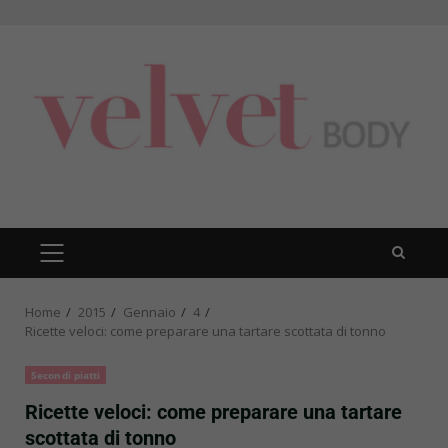
Skip
to
content
PRIMARY
MENU
Home
2015
Gennaio
4
Ricette veloci: come preparare una tartare scottata di tonno
Secondi piatti
Ricette veloci: come preparare una tartare
scottata di tonno