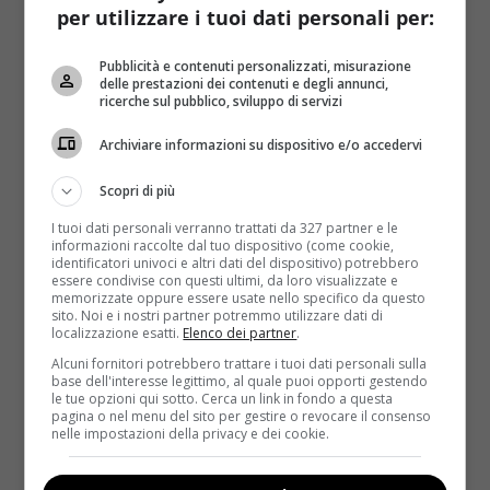
per utilizzare i tuoi dati personali per:
Pubblicità e contenuti personalizzati, misurazione
delle prestazioni dei contenuti e degli annunci,
La
tartare di tonno
è un piatto leggero e può
ricerche sul pubblico, sviluppo di servizi
essere servito da solo,
oppure con diversi contorni
gustosi
. Oggi vi presentiamo la ricetta con i
Archiviare informazioni su dispositivo e/o accedervi
pomodorini.
Scopri di più
Ecco gli ingredienti
: 400 grammi di tonno, 1
I tuoi dati personali verranno trattati da 327 partner e le
cucchiaino di senape in grani, 5 pomodorini, 1 radice
informazioni raccolte dal tuo dispositivo (come cookie,
di zenzero, zucchero di canna, sale ed olio
identificatori univoci e altri dati del dispositivo) potrebbero
essere condivise con questi ultimi, da loro visualizzate e
extravergine d’oliva.
memorizzate oppure essere usate nello specifico da questo
sito. Noi e i nostri partner potremmo utilizzare dati di
La preparazione è semplice e veloce:
prima di tutto
localizzazione esatti.
Elenco dei partner
.
tritate il tonno, conditelo con la senape e scottatelo
Alcuni fornitori potrebbero trattare i tuoi dati personali sulla
in una padella ben calda con un filo d’olio ed un
base dell'interesse legittimo, al quale puoi opporti gestendo
le tue opzioni qui sotto. Cerca un link in fondo a questa
pizzico di sale. A questo punto tagliate i pomodorini
pagina o nel menu del sito per gestire o revocare il consenso
e saltateli in un’altra padella con lo zucchero, lo
nelle impostazioni della privacy e dei cookie.
zenzero ed il sale.