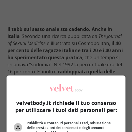
Il tabù sul sesso anale sta cadendo. Anche in
Italia
. Secondo una ricerca pubblicata da
The Journal
of Sexual Medicine
e illustrata su Cosmopolitan,
il 40
per cento delle ragazze italiane tra i 20 e i 40 anni
ha sperimentato questa pratica
, che un tempo si
chiamava “sodomia”. Nel 1992 la percentuale era del
16 per cento. E’ inoltre
raddoppiata quella delle
donne tra i 20 e i 39 anni che ha provato nel corso
dell’ultimo anno
. E ancora: il 20 per cento delle
donne che hanno una relazione stabile sostiene di
aver sperimentato il sesso anale almeno una
velvetbody.it richiede il tuo consenso
volta negli ultimi tre mesi
. Una media buona,
per utilizzare i tuoi dati personali per:
insomma.
Pubblicità e contenuti personalizzati, misurazione
“
Forse oggi, rispetto a vent’anni fa
– è la spiegazione di
delle prestazioni dei contenuti e degli annunci,