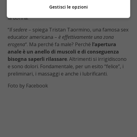
tradursi in un piacere molto intenso non solo per
Gestisci le opzioni
l’uomo (questo è assodato da tempo) ma anche per
la donna.
“
Il sedere
– spiega Tristan Taormino, una famosa sex
educator americana –
è effettivamente una zona
erogena
“. Ma perché fa male? Perché
l’apertura
anale è un anello di muscoli e di conseguenza
bisogna saperli rilassare
. Altrimenti si irrigidiscono
e sono dolori. Fondamentale, per un esito “felice”, i
preliminari, i massaggi e anche i lubrificanti.
Foto by Facebook