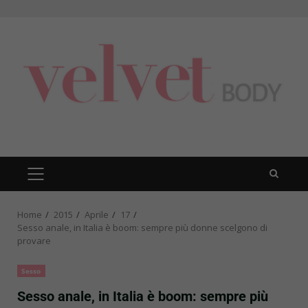
Skip
to
content
PRIMARY
MENU
Home
2015
Aprile
17
Sesso anale, in Italia è boom: sempre più donne scelgono di
provare
Sesso
Sesso anale, in Italia è boom: sempre più