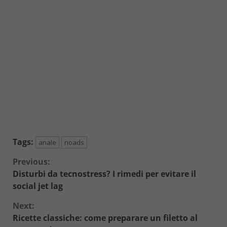
Tags:
anale
noads
Continue
Previous:
Disturbi da tecnostress? I rimedi per evitare il
Reading
social jet lag
Next:
Ricette classiche: come preparare un filetto al