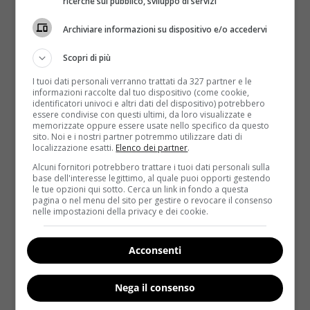
Emmanuele A. Jannini, docente di Endocrinologia e
ricerche sul pubblico, sviluppo di servizi
Sessuologia Medica all’Università Tor Vergata di
Archiviare informazioni su dispositivo e/o accedervi
Roma –
abbiamo meno vergogna ad ammettere certe
cose. Comunque è innegabile che il sesso anale oggi sia
Scopri di più
sdoganato, normalizzato. E il fatto che sia più
I tuoi dati personali verranno trattati da 327 partner e le
rappresentato nei media e nel porno può spingere le
informazioni raccolte dal tuo dispositivo (come cookie,
persone che avevano dubbi a provarlo, a sperimentare
identificatori univoci e altri dati del dispositivo) potrebbero
essere condivise con questi ultimi, da loro visualizzate e
nuovi aspetti della propria sessualità
“. Non sempre va
memorizzate oppure essere usate nello specifico da questo
bene, però. La suddetta ricerca riporta infatti le
sito. Noi e i nostri partner potremmo utilizzare dati di
localizzazione esatti.
Elenco dei partner
.
testimonianze di alcune ragazze che lamentano
soprattutto
il dolore sentito durante l’esperienza
.
Alcuni fornitori potrebbero trattare i tuoi dati personali sulla
base dell'interesse legittimo, al quale puoi opporti gestendo
Altra questione da considerare è
la sensazione –
le tue opzioni qui sotto. Cerca un link in fondo a questa
fortissima – di essere completamemnte dominate
pagina o nel menu del sito per gestire o revocare il consenso
nelle impostazioni della privacy e dei cookie.
dall’uomo
. Ad alcune piace,
altre lo trovano
umiliante e svilente
. Tanto dipende dai gusti
personali e
dal livello d’intimità, confidenza e
Acconsenti
fiducia fra le due parti
. Una volta superata la
barriera e una volta acquisite le giuste conoscenze
Nega il consenso
per non sentire dolore, il sesso anale può davvero