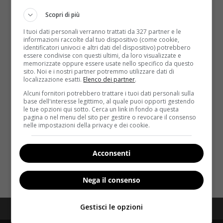
Scopri di più
I tuoi dati personali verranno trattati da 327 partner e le
informazioni raccolte dal tuo dispositivo (come cookie,
identificatori univoci e altri dati del dispositivo) potrebbero
essere condivise con questi ultimi, da loro visualizzate e
memorizzate oppure essere usate nello specifico da questo
sito. Noi e i nostri partner potremmo utilizzare dati di
Sesso
localizzazione esatti.
Elenco dei partner
.
Alcuni fornitori potrebbero trattare i tuoi dati personali sulla
Sesso anale, in Italia è boom: sempre più
base dell'interesse legittimo, al quale puoi opporti gestendo
le tue opzioni qui sotto. Cerca un link in fondo a questa
donne scelgono di provare
pagina o nel menu del sito per gestire o revocare il consenso
nelle impostazioni della privacy e dei cookie.
Redazione
17 Aprile 2015
Il tabù sul sesso anale sta cadendo. Anche in Italia.
Secondo una ricerca pubblicata da The Journal...
Acconsenti
Read More
Nega il consenso
Gestisci le opzioni
Redazione
Disclaimer
Privacy Policy