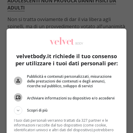
ADOLESCENTI NON PROVOCA DANNI FISICI DA
ADULTI
Non si tratta ovviamente di dar il via libera agli
spinelli, ma di un provvedimento votato all’unanimità
durante la giunta Tondo, che autorizzi
la
prescrizione di cannabis per le malattie su cui
esista letteratura scientifica che testimoni
l’utilità dell’assunzione
: sclerosi multipla e laterale
velvetbody.it richiede il tuo consenso
amiotrofica, sindrome di Tourette, Parkinson,
per utilizzare i tuoi dati personali per:
fibromialgia, glaucoma, tumori e hiv. Questa legge
non ha mai originato un regolamento esecutivo,
Pubblicità e contenuti personalizzati, misurazione
delle prestazioni dei contenuti e degli annunci,
manifestando le stesse difficoltà d’applicazione
ricerche sul pubblico, sviluppo di servizi
denunciate in tutto il Paese dalle associazioni dei
malati. Con il nuovo decreto, previsto a dicembre,
Archiviare informazioni su dispositivo e/o accedervi
entro il 2017 dovrebbe partire a tutti gli effetti la
Scopri di più
coltivazione e produzione nazionale di sostanze e
preparazioni di origine vegetale a base di
I tuoi dati personali verranno trattati da 327 partner e le
informazioni raccolte dal tuo dispositivo (come cookie,
cannabis
, che sarà effettuata nello Stabilimento
identificatori univoci e altri dati del dispositivo) potrebbero