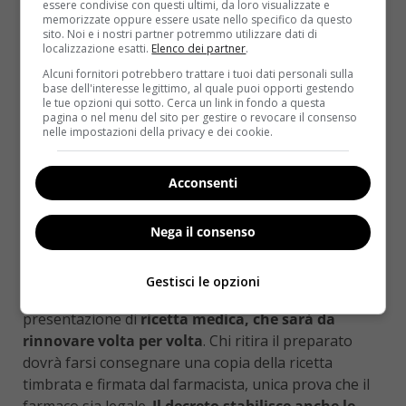
Chimico farmaceutico Militare di Firenze, dove
è già
essere condivise con questi ultimi, da loro visualizzate e
memorizzate oppure essere usate nello specifico da questo
iniziata la fase sperimentale
con i primi due
sito. Noi e i nostri partner potremmo utilizzare dati di
raccolti, secondo l’accordo di collaborazione tra i
localizzazione esatti.
Elenco dei partner
.
ministeri della Salute e della Difesa del 18 settembre
Alcuni fornitori potrebbero trattare i tuoi dati personali sulla
2014 poi allargato al ministero delle Politiche
base dell'interesse legittimo, al quale puoi opporti gestendo
le tue opzioni qui sotto. Cerca un link in fondo a questa
agricole.
pagina o nel menu del sito per gestire o revocare il consenso
nelle impostazioni della privacy e dei cookie.
La produzione nazionale sarà fissata a 100
chilogrammi di infiorescenze di cannabis l’anno
e
Acconsenti
per quanto riguarda
la sostanza attiva costerà
5,93 euro al grammo
(senza iva), mentre la tariffa
della cannabis (ovvero a quanto sarà venduta al
Nega il consenso
pubblico) è ancora da stabilire. Le farmacie
acquisteranno la sostanza attiva e la dispenseranno
Gestisci le opzioni
come preparato galenico al paziente dietro
presentazione di
ricetta medica, che sarà da
rinnovare volta per volta
. Chi ritira il preparato
dovrà farsi consegnare una copia della ricetta
timbrata e firmata dal farmacista, unica prova che il
farmaco sia legale.
Il decreto stabilisce anche le