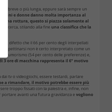
one breve o più lunga, eppure sarà sempre un
omini e donne danno molta importanza al
di una rottura, questo si piazza solamente al
la ricerca, stilando alla fine
una classifica che la
è un difetto che il 66 per cento degli interpellati
o non pettinarsi non è certo interpretato come un
 dell’umorismo (54 per cento delle preferenze) e,
 di 3 ore di macchina rappresenta il 6° motivo
 dai tv o videogiochi, essere testardi, parlare
e a rimandare, il motivo potrebbe essere più
ere troppo fissati con la palestra e, infine, non
er portare avanti una futura gravidanza e
vogliono