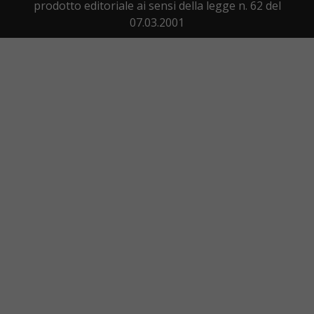
prodotto editoriale ai sensi della legge n. 62 del
07.03.2001