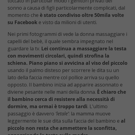
toccato in particolar modo i genitori privati del
sonno a causa di figli particolarmente complicati, dal
momento che
è stato condiviso oltre 50mila volte
su Facebook
e visto da milioni di utenti.
Nei primi fotogrammi di vede la donna massaggiare i
capelli del bebè, il quale sembra impegnato nel
guardare la tv.
Lei continua a massaggiare la testa
con movimenti circolari, quindi strofina la
schiena. Piano piano si avvicina al viso del piccolo
usando il palmo disteso per scorrere le dita su un
lato della faccia mentre col pollice arriva su quello
opposto. Il bambino inizia ad apparire assonnato e
diviene pesante nelle mani della donna.
È chiaro che
il bambino cerca di resistere alla necessità di
dormire, ma ormai è troppo tardi
. L’ultimo
passaggio è davvero
‘letale’
: la mamma muove
leggermente le sue dita sulla faccia del bambino e
al
piccolo non resta che ammettere la sconfitta,