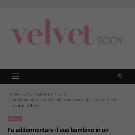
Skip
to
content
PRIMARY
MENU
Home
2016
Gennaio
20
Fa addormentare il suo bambino in un minuto: il video che ha
conquistato il web
Notizie
Fa addormentare il suo bambino in un