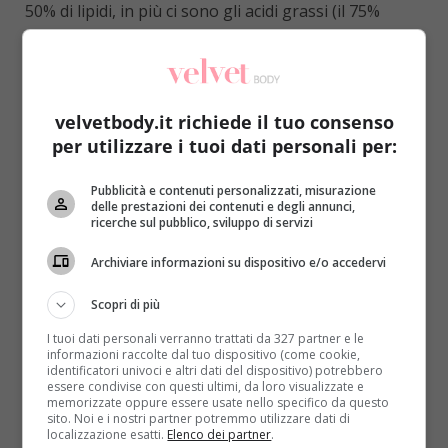
50% di lipidi, in più ci sono gli acidi grassi (il 75%
monoinsaturi), acido oleico come l’olio extra vergine
di oliva, e in minor parte grassi polinsaturi e saturi.
La parte proteica comprende aminoacidi
come
l’arginina, l’acido aspartico, l’acido glutammico, ma
velvetbody.it richiede il tuo consenso
anche metionina, cistina e triptofano.
per utilizzare i tuoi dati personali per:
LEGGI ANCHE:
LA NUOVA TERAPIA CONTRO LA
Pubblicità e contenuti personalizzati, misurazione
DEPRESSIONE
delle prestazioni dei contenuti e degli annunci,
ricerche sul pubblico, sviluppo di servizi
Oltre a questo,
gli anacardi contengono anche
carboidrati e fibre e per questo sono considerati
Archiviare informazioni su dispositivo e/o accedervi
alimenti completi da consumare preferibilmente
da soli
. Complessivamente apportano circa 598 Kcal
Scopri di più
per 100 grammi. All’interno di una dieta varia ed
I tuoi dati personali verranno trattati da 327 partner e le
equilibrata si possono consumare
due o tre razioni
informazioni raccolte dal tuo dispositivo (come cookie,
identificatori univoci e altri dati del dispositivo) potrebbero
settimanali
, e per questo la maggior parte dei
essere condivise con questi ultimi, da loro visualizzate e
nutrizionisti li consiglia come merenda o spuntino
memorizzate oppure essere usate nello specifico da questo
sito. Noi e i nostri partner potremmo utilizzare dati di
tra un pasto e l’altro. Per capire meglio l’importanza
localizzazione esatti.
Elenco dei partner
.