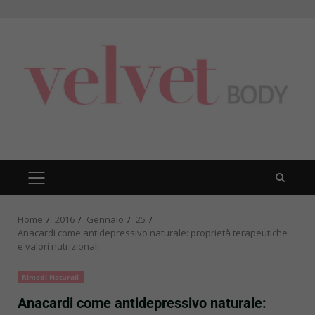
Skip
to
content
PRIMARY
MENU
Home
2016
Gennaio
25
Anacardi come antidepressivo naturale: proprietà terapeutiche
e valori nutrizionali
Rimedi Naturali
Anacardi come antidepressivo naturale: