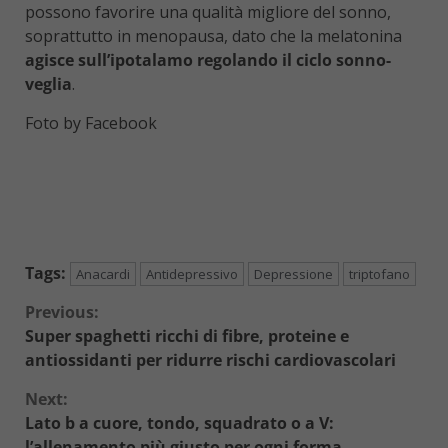
possono favorire una qualità migliore del sonno,
soprattutto in menopausa, dato che la melatonina
agisce sull’ipotalamo regolando il ciclo sonno-
veglia
.
Foto by Facebook
Tags:
Anacardi
Antidepressivo
Depressione
triptofano
Continue
Previous:
Super spaghetti ricchi di fibre, proteine e
Reading
antiossidanti per ridurre rischi cardiovascolari
Next:
Lato b a cuore, tondo, squadrato o a V:
l’allenamento più giusto per ogni forma