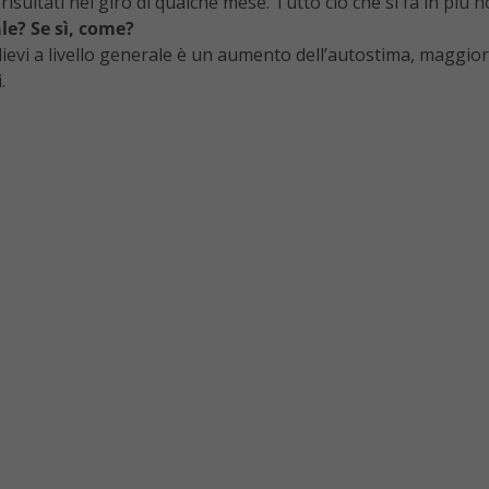
i risultati nel giro di qualche mese. Tutto ciò che si fa in pi
ale? Se sì, come?
lievi a livello generale è un aumento dell’autostima, maggiore
.