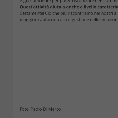
è già sufficiente per poter riscontrare degli ottim
Quest’attività aiuta a anche a livello caratteri
Certamente! Ciò che più riscontriamo nei nostri al
maggiore autocontrollo e gestione delle emozioni
Foto: Paolo Di Marco