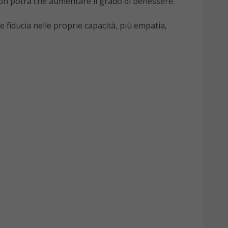
ù non potrà che aumentare il grado di benessere.
 fiducia nelle proprie capacità, più empatia,