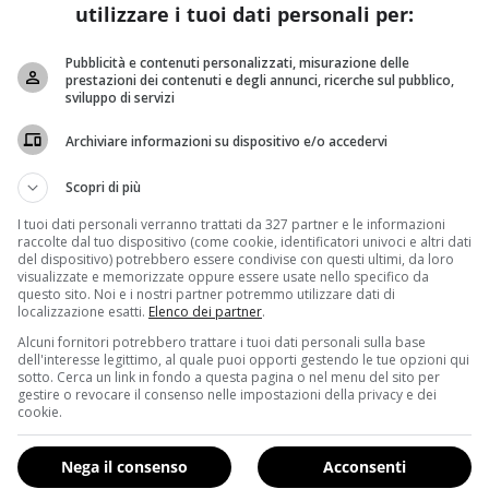
utilizzare i tuoi dati personali per:
sd Dao – Disciplie e Arti Orientali (
www.associazionedao.org
)
Pubblicità e contenuti personalizzati, misurazione delle
 pietanza squisita non vedi l’ora di farla assaggiare a tutti!”
. L
prestazioni dei contenuti e degli annunci, ricerche sul pubblico,
e l’essenza potrebbe aprire prospettive interessanti per ch
sviluppo di servizi
Archiviare informazioni su dispositivo e/o accedervi
ina sportiva o curativa?
conda delle proprie esigenze si può praticare in maniera salu
Scopri di più
 il Tai Chi è ‘sartoriale’: ognuno se lo cuce addosso a seconda 
I tuoi dati personali verranno trattati da 327 partner e le informazioni
n’attività per pochi, invece sono adatte a tutte le età. C
raccolte dal tuo dispositivo (come cookie, identificatori univoci e altri dati
del dispositivo) potrebbero essere condivise con questi ultimi, da loro
quella che meglio si adatta a tutte le età: i movimenti sono lent
visualizzate e memorizzate oppure essere usate nello specifico da
enderebbero la pratica troppo complessa per persone più anz
questo sito. Noi e i nostri partner potremmo utilizzare dati di
localizzazione esatti.
Elenco dei partner
.
. In passato in Cina i praticanti di quest’arte erano temuti e r
hi
e ottenere i migliori risultati?
Alcuni fornitori potrebbero trattare i tuoi dati personali sulla base
dell'interesse legittimo, al quale puoi opporti gestendo le tue opzioni qui
ono nel riallineamento posturale e nel rilassamento muscolare, q
sotto. Cerca un link in fondo a questa pagina o nel menu del sito per
nazione. In particolare il Tai Chi dà degli ottimi risultati in
gestire o revocare il consenso nelle impostazioni della privacy e dei
cookie.
Nega il consenso
Acconsenti