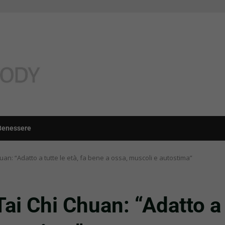
Benessere
huan: “Adatto a tutte le età, fa bene a ossa, muscoli e autostima”
Tai Chi Chuan: “Adatto a 