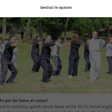
Gestisci le opzioni
hi per far bene al corpo?
 è la costanza, quindi vanno bene anche 10/15 minuti al gior