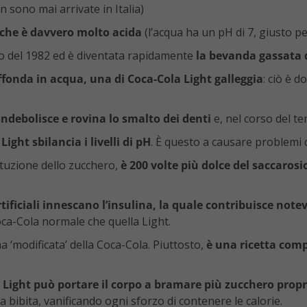
n sono mai arrivate in Italia)
a che è davvero molto acida
(l’acqua ha un pH di 7, giusto p
lio del 1982 ed è diventata rapidamente
la bevanda gassata d
fonda in acqua, una di Coca-Cola Light galleggia
: ciò è 
indebolisce e rovina lo smalto dei denti
e, nel corso del te
Light sbilancia i livelli di pH
. È questo a causare problemi d
tituzione dello zucchero,
è 200 volte più dolce del saccarosi
artificiali innescano l’insulina, la quale contribuisce no
ca-Cola normale che quella Light.
a ‘modificata’ della Coca-Cola. Piuttosto,
è una ricetta com
 Light può portare il corpo a bramare più zucchero prop
 bibita, vanificando ogni sforzo di contenere le calorie.