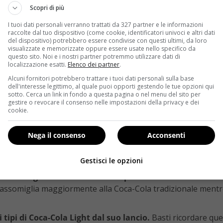
Scopri di più
sorella maggiore’
perché permette di contenere le calorie s
I tuoi dati personali verranno trattati da 327 partner e le informazioni
Il sapore non è esattamente lo stesso, eppure rappresenta
u
raccolte dal tuo dispositivo (come cookie, identificatori univoci e altri dati
del dispositivo) potrebbero essere condivise con questi ultimi, da loro
ande più bevute al mondo, esistono ancora alcune ‘curiosità’
visualizzate e memorizzate oppure essere usate nello specifico da
questo sito. Noi e i nostri partner potremmo utilizzare dati di
 bibita: dallo zucchero agli acidi contenuti, dalla caffeina all
localizzazione esatti.
Elenco dei partner
.
ato a far perennemente parlare di sé per un’infinità di mo
Alcuni fornitori potrebbero trattare i tuoi dati personali sulla base
o riassumere un’ampia gamma di discussioni:
dell'interesse legittimo, al quale puoi opporti gestendo le tue opzioni qui
sotto. Cerca un link in fondo a questa pagina o nel menu del sito per
gestire o revocare il consenso nelle impostazioni della privacy e dei
do fosforico contenuto nella Coca-Cola Light attacchi lo s
cookie.
 corpo inducendolo a pensare di aver già elaborato gli zuccheri
Nega il consenso
Acconsenti
dolcificate artificialmente ha il doppio delle possibilità
olari.
Gestisci le opzioni
la Zero riguarda solamente il sapore
. Mentre entrambe con
o assomiglia maggiormente alla Coca-Cola tradizionale mentre
 tipi di Coca-Cola Light dal suo lancio.
Basti ricordare quell