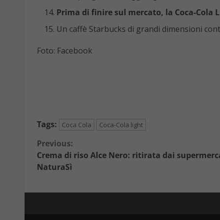
Prima di finire sul mercato, la Coca-Cola 
Un caffè Starbucks di grandi dimensioni con
Foto: Facebook
Tags:
Coca Cola
Coca-Cola light
Continue
Previous:
Crema di riso Alce Nero: ritirata dai supermerc
Reading
NaturaSì