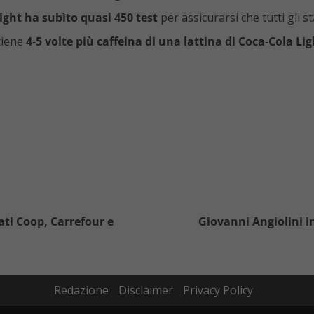
Light ha subìto quasi 450 test
per assicurarsi che tutti gli s
tiene
4-5 volte più caffeina di una lattina di Coca-Cola Lig
ati Coop, Carrefour e
Giovanni Angiolini in
Redazione
Disclaimer
Privacy Policy