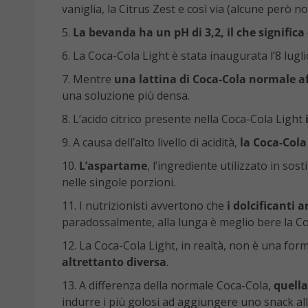
vaniglia, la Citrus Zest e così via (alcune però no
La bevanda ha un pH di 3,2, il che signific
La Coca-Cola Light è stata inaugurata l’8 lug
Mentre
una lattina di Coca-Cola normale af
una soluzione più densa.
L’acido citrico presente nella Coca-Cola Light
A causa dell’alto livello di acidità,
la Coca-Cola 
L’aspartame
, l’ingrediente utilizzato in sos
nelle singole porzioni.
I nutrizionisti avvertono che
i dolcificanti 
paradossalmente, alla lunga è meglio bere la Co
La Coca-Cola Light, in realtà, non è una form
altrettanto diversa
.
A differenza della normale Coca-Cola,
quella
indurre i più golosi ad aggiungere uno snack alla