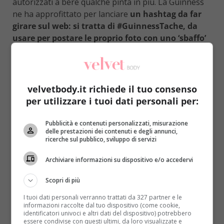
autorizzati a bere qualche pinta in più. La Guinness
ne ha approfittato per lanciare
un hashtag da far
girare sul web: si tratta di #GuinnessTache, da
usare per postare le proprio foto con uno ‘sbaffo’
di birra
a testimonianza della bella bevuta che è
stata fatta.
La Guinness ha avuto questa idea per creare
velvetbody.it richiede il tuo consenso
un’occasione in più di aggregazione e
per utilizzare i tuoi dati personali per:
divertimento, nel pieno rispetto dello spirito della
festa
. Il marchio, d’altronde, si vanta di produrre una
Pubblicità e contenuti personalizzati, misurazione
birra particolarmente rispettosa delle origini.
delle prestazioni dei contenuti e degli annunci,
ricerche sul pubblico, sviluppo di servizi
Lorenzo Calia, Ambassador del brand, ha dichiarato:
“Siamo i soli birrai al mondo a tostare l’orzo
Archiviare informazioni su dispositivo e/o accedervi
internamente, l’ingrediente chiave che conferisce alla
birra il suo caratteristico colore e l’aroma unico ed
Scopri di più
inconfondibile. Usiamo circa il doppio del normale di
I tuoi dati personali verranno trattati da 327 partner e le
luppolo e la nostra selezione di lieviti Guinness per
informazioni raccolte dal tuo dispositivo (come cookie,
conferire alla birra più sapore e una maggiore
identificatori univoci e altri dati del dispositivo) potrebbero
essere condivise con questi ultimi, da loro visualizzate e