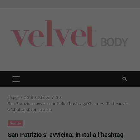
Skip
to
content
PRIMARY
MENU
Home
2016
Marzo
3
San Patrizio si avvicina: in Italia l’hashtag #GuinnessTache invita
a ‘sbaffarsi’ con la birra
Notizie
San Patrizio si avvicina: in Italia l’hashtag