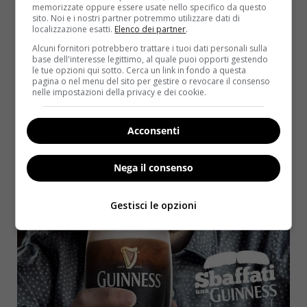
intensità”.
Con questo presupposto, perche
memorizzate oppure essere usate nello specifico da questo
precludersi l’opportunità di un bel calice in
sito. Noi e i nostri partner potremmo utilizzare dati di
localizzazione esatti.
Elenco dei partner
.
compagnia?
Alcuni fornitori potrebbero trattare i tuoi dati personali sulla
base dell'interesse legittimo, al quale puoi opporti gestendo
le tue opzioni qui sotto. Cerca un link in fondo a questa
pagina o nel menu del sito per gestire o revocare il consenso
nelle impostazioni della privacy e dei cookie.
Acconsenti
Nega il consenso
Gestisci le opzioni