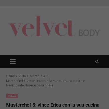
Skip
to
content
PRIMARY
MENU
Home
2016
Marzo
4
Masterchef 5: vince Erica con la sua cucina semplice e
tradizionale. Il menù della finale
Notizie
Masterchef 5: vince Erica con la sua cucina