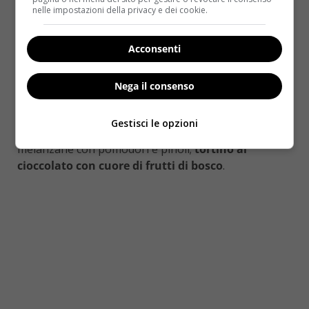
nelle impostazioni della privacy e dei cookie.
bis di capasanta cruda e cotta
(quella cruda era
stata marinata con lime e salsa al cioccolato bianco e
caviale. L’altra, cotta in padella, era avvolta nella
Acconsenti
mortadella, con una fonduta di parmigiano e porri
fritti);
vellutata di patate
con uova marinate e
Nega il consenso
gallinella;
risotto con sentore di limone
, gamberi
rossi di Mazara del Vallo e animelle di vitello fritte;
Gestisci le opzioni
spigola con pelle croccante
su zoccoletto di
melanzane con pomodori e pinoli;
tortino al
cioccolato con cuore di frutti di bosco
.