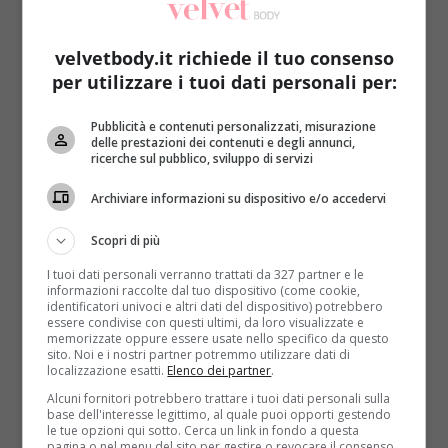
crema di zucchine polvere nera e fiore croccante;
ricciola affumicata con alghe wakame
e brodo di
miso allo zenzero e lemongrass;
risotto al rognone
velvetbody.it richiede il tuo consenso
con sentore di funghi, caffè e lamponi ghiacciati;
per utilizzare i tuoi dati personali per:
baccalà in olio cottura su crema di mandorle
,
pomodori confit e germogli (e, nel presentarlo, ha
Pubblicità e contenuti personalizzati, misurazione
delle prestazioni dei contenuti e degli annunci,
messo una goccia di olio essenziale all’arancia sulla
ricerche sul pubblico, sviluppo di servizi
mano con cui avrebbero mangiato i giudici. L’idea ha
suscitato stupore ma non ha convinto Antonino
Archiviare informazioni su dispositivo e/o accedervi
Cannavacciuolo, il quale ha commentato con un
secco
‘come rovinare un piatto’
);
terra al cioccolato
Scopri di più
con spuma di ricotta
aromatizzata al miele e
I tuoi dati personali verranno trattati da 327 partner e le
sorbetto di ananas al pepe rosa;
infuso tiepido
informazioni raccolte dal tuo dispositivo (come cookie,
identificatori univoci e altri dati del dispositivo) potrebbero
frizzante
con lime, peperoncino e erbe aromatiche.
essere condivise con questi ultimi, da loro visualizzate e
memorizzate oppure essere usate nello specifico da questo
Erica ha risposto con due antipasti, una vellutata, un
sito. Noi e i nostri partner potremmo utilizzare dati di
localizzazione esatti.
Elenco dei partner
.
primo, un secondo e un dolce (un piatto in più
rispetto all’avversaria):
cocktail di scampi
(un
Alcuni fornitori potrebbero trattare i tuoi dati personali sulla
base dell'interesse legittimo, al quale puoi opporti gestendo
centrifugato di mela verde, sedano e zenzero con gin
le tue opzioni qui sotto. Cerca un link in fondo a questa
e scampi marinati, serviti in una coppa da Martini);
pagina o nel menu del sito per gestire o revocare il consenso