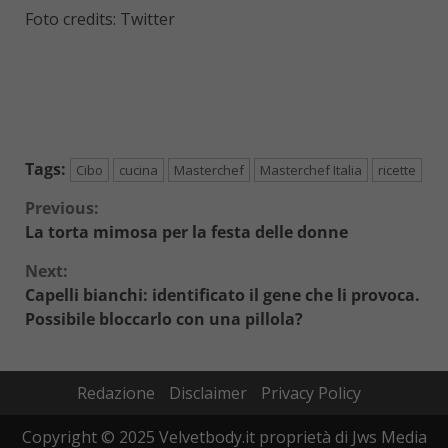
Foto credits: Twitter
Tags:
Cibo
cucina
Masterchef
Masterchef Italia
ricette
Continue
Previous:
La torta mimosa per la festa delle donne
Reading
Next:
Capelli bianchi: identificato il gene che li provoca.
Possibile bloccarlo con una pillola?
Redazione
Disclaimer
Privacy Policy
Copyright © 2025 Velvetbody.it proprietà di Jws Media