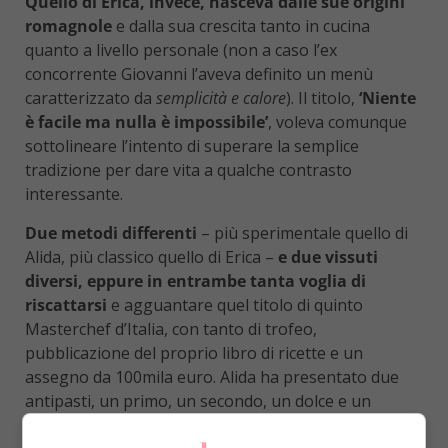
Quello di Erica, invece, nasceva dalle sue origini
romagnole
e dalla sua crescita tanto in cucina
quanto a livello personale (non a caso l’ex
concorrente Giovanni l’aveva definito un menù
caratterizzato da
semplicità e calore
). Il titolo,
‘Niente
è facile ma nulla è impossibile’
, voleva comunque
sottolineare l’intento di superare la semplice
tradizione per dare vita a qualche contrasto
interessante.
Due metodi differenti
– più sperimentale quello di
Alida, più classico quello di Erica –
e due vissuti
diversi, eppure in entrambe tanta voglia di
riscattarsi
e agguantare quel titolo di quinto
Masterchef d’Italia, con tanto di trofeo,
pubblicazione del proprio libro di ricette e un
assegno da 100mila euro. Alida ha presentato due
antipasti, un primo, un secondo, un dolce e un
infuso:
gnocco di seppia al coriandolo e lime
su