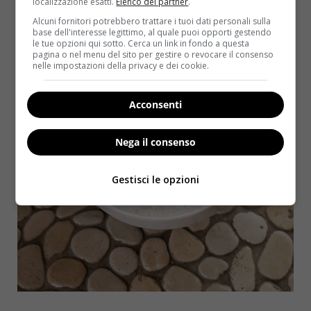
asciutti: prima quello di cotone e poi quello di lana.
localizzazione esatti.
Elenco dei partner
.
Alcuni fornitori potrebbero trattare i tuoi dati personali sulla
base dell'interesse legittimo, al quale puoi opporti gestendo
le tue opzioni qui sotto. Cerca un link in fondo a questa
pagina o nel menu del sito per gestire o revocare il consenso
nelle impostazioni della privacy e dei cookie.
Acconsenti
Nega il consenso
Gestisci le opzioni