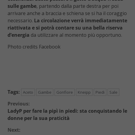
sulle gambe
, partendo dalla parte destra per poi
arrivare anche a braccia e schiena se si ha il coraggio
necessario.
La circolazione verrà immediatamente
riattivata e si potrà contare su una bella riserva
d’energia
da utilizzare al momento più opportuno.
Photo credits Facebook
Tags:
Aceto
Gambe
Gonfiore
Kneipp
Piedi
Sale
Continue
Previous:
LadyP per fare la pipì in piedi: sta conquistando le
Reading
donne per la sua praticità
Next: