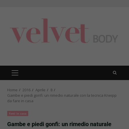
Skip
to
content
PRIMARY
MENU
Home
2016
Aprile
8
Gambe e piedi gonfi: un rimedio naturale con la tecnica Kneipp
da fare in casa
Fatti in casa
Gambe e piedi gonfi: un rimedio naturale