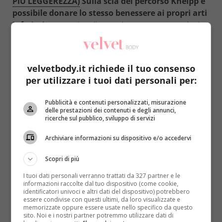
PIÙ LEGGEREZZA)
Sulla scia del percorso Kneipp è
possibile donare lo stesso benessere ai propri arti
inferiori
con un rimedio assolutamente naturale da
fare in casa. Si tratta degli
involti Kneipp
, che
prendono il nome dal loro creatore Sebastiano
Kneipp. Facilissimi da realizzare,
richiedono solo 3
velvetbody.it richiede il tuo consenso
panni: uno di lino, uno di cotone e uno di lana
.
per utilizzare i tuoi dati personali per:
Il panno di lino va immerso in acqua fredda e sale
Pubblicità e contenuti personalizzati, misurazione
(oppure, in alternativa, nell’aceto) per conferirgli
delle prestazioni dei contenuti e degli annunci,
un potere alcalinizzante
e quindi benefico, visto
ricerche sul pubblico, sviluppo di servizi
che il suo primo effetto sarà quello di purificare il
corpo dall’accumulo di acido che esso non si è
Archiviare informazioni su dispositivo e/o accedervi
riuscito a smaltire in altri modi.
Questo panno deve
Scopri di più
essere utilizzato per avvolgere la parte del corpo
che si vuole riattivare
(in caso di necessità è un
I tuoi dati personali verranno trattati da 327 partner e le
informazioni raccolte dal tuo dispositivo (come cookie,
valido aiuto anche per vene varicose e braccia
identificatori univoci e altri dati del dispositivo) potrebbero
doloranti).
Il passo successivo è quello di avvolgere
essere condivise con questi ultimi, da loro visualizzate e
memorizzate oppure essere usate nello specifico da questo
l’arto anche con gli altri due panni
, rigorosamente
sito. Noi e i nostri partner potremmo utilizzare dati di