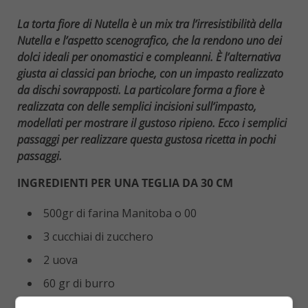
La torta fiore di Nutella è un mix tra l’irresistibilità della
Nutella e l’aspetto scenografico, che la rendono uno dei
dolci ideali per onomastici e compleanni. È l’alternativa
giusta ai classici pan
brioche, con un impasto realizzato
da dischi sovrapposti. La particolare forma a fiore è
realizzata con delle semplici incisioni sull’impasto,
modellati per mostrare il gustoso ripieno. Ecco i semplici
passaggi per realizzare questa gustosa ricetta in pochi
passaggi.
INGREDIENTI PER UNA TEGLIA DA 30 CM
500gr di farina Manitoba o 00
3 cucchiai di zucchero
2 uova
60 gr di burro
180 ml di latte tiepido