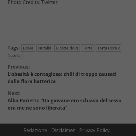
Photo Credits: Twitter
Tags:
Dolce
Nutella
Ricette dolci
Torta
Torta Fiore di
Nutella
Continue
Previous:
L’obesità è contagiosa: chili di troppo causati
Reading
dalla flora batterica
Next:
Alba Parietti: “Da giovane ero schiava del sesso,
ora me ne sono liberata”
Redazione
Disclaimer
Privacy Policy