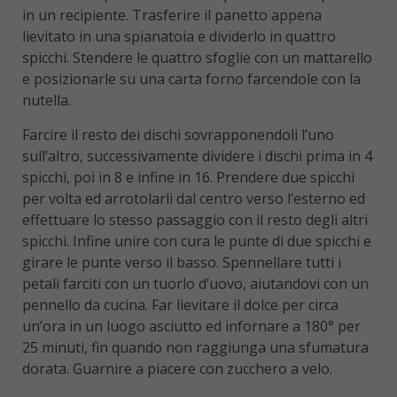
in un recipiente. Trasferire il panetto appena
lievitato in una spianatoia e dividerlo in quattro
spicchi. Stendere le quattro sfoglie con un mattarello
e posizionarle su una carta forno farcendole con la
nutella.
Farcire il resto dei dischi sovrapponendoli l’uno
sull’altro, successivamente dividere i dischi prima in 4
spicchi, poi in 8 e infine in 16. Prendere due spicchi
per volta ed arrotolarli dal centro verso l’esterno ed
effettuare lo stesso passaggio con il resto degli altri
spicchi. Infine unire con cura le punte di due spicchi e
girare le punte verso il basso. Spennellare tutti i
petali farciti con un tuorlo d’uovo, aiutandovi con un
pennello da cucina. Far lievitare il dolce per circa
un’ora in un luogo asciutto ed infornare a 180° per
25 minuti, fin quando non raggiunga una sfumatura
dorata. Guarnire a piacere con zucchero a velo.