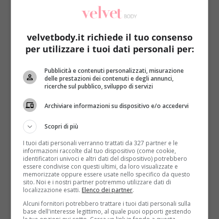
1 cubetto di lievito
buccia di limone
velvetbody.it richiede il tuo consenso
per utilizzare i tuoi dati personali per:
Nutella
Pubblicità e contenuti personalizzati, misurazione
delle prestazioni dei contenuti e degli annunci,
ricerche sul pubblico, sviluppo di servizi
Archiviare informazioni su dispositivo e/o accedervi
Scopri di più
I tuoi dati personali verranno trattati da 327 partner e le
informazioni raccolte dal tuo dispositivo (come cookie,
identificatori univoci e altri dati del dispositivo) potrebbero
essere condivise con questi ultimi, da loro visualizzate e
memorizzate oppure essere usate nello specifico da questo
sito. Noi e i nostri partner potremmo utilizzare dati di
localizzazione esatti.
Elenco dei partner
.
Alcuni fornitori potrebbero trattare i tuoi dati personali sulla
base dell'interesse legittimo, al quale puoi opporti gestendo