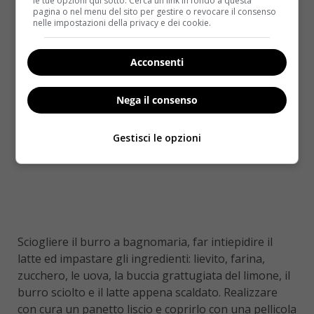
le tue opzioni qui sotto. Cerca un link in fondo a questa
PREPARAZIONE
pagina o nel menu del sito per gestire o revocare il consenso
nelle impostazioni della privacy e dei cookie.
Acconsenti
Nega il consenso
Gestisci le opzioni
Sciogliere il burro a bagnomaria, far intiepidire il
latte ed impastare gli ingredienti: lievito, farina,
zucchero, le uova, la buccia grattugiata del limone, il
burro sciolto e il latte appena scaldato. Realizzare
con cura un panetto liscio e coprirlo con una pellicola