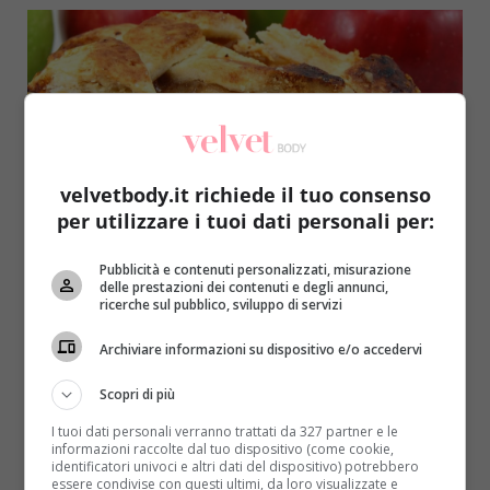
velvetbody.it richiede il tuo consenso
per utilizzare i tuoi dati personali per:
Ricette dal mondo
Pubblicità e contenuti personalizzati, misurazione
delle prestazioni dei contenuti e degli annunci,
Apple Pie: un dolce che ha il sapore degli
ricerche sul pubblico, sviluppo di servizi
Stati Uniti d’America
Archiviare informazioni su dispositivo e/o accedervi
Redazione
13 Novembre 2016
Il quarto giovedì di novembre gli Stati Uniti
Scopri di più
festeggiano il Giorno del Ringraziamento,
I tuoi dati personali verranno trattati da 327 partner e le
un’occasione per commemorare i...
informazioni raccolte dal tuo dispositivo (come cookie,
identificatori univoci e altri dati del dispositivo) potrebbero
Read More
essere condivise con questi ultimi, da loro visualizzate e