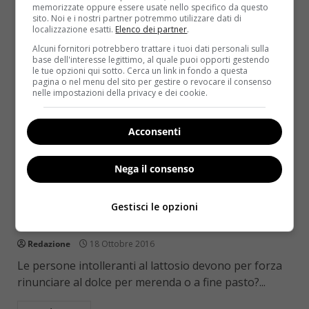
memorizzate oppure essere usate nello specifico da questo
sito. Noi e i nostri partner potremmo utilizzare dati di
localizzazione esatti.
Elenco dei partner
.
Alcuni fornitori potrebbero trattare i tuoi dati personali sulla
base dell'interesse legittimo, al quale puoi opporti gestendo
le tue opzioni qui sotto. Cerca un link in fondo a questa
pagina o nel menu del sito per gestire o revocare il consenso
nelle impostazioni della privacy e dei cookie.
Acconsenti
Nega il consenso
Dolci & Dessert
Torta all’acqua: il dolce che vince
Gestisci le opzioni
intolleranze e diete [VIDEO]
Redazione
18 Ottobre 2016
Le persone intolleranti al lattosio devono per forza
rinunciare al dolce per merenda o a fine pasto?...