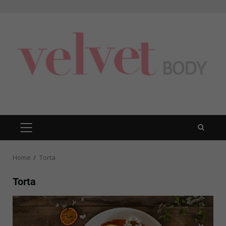
Skip
to
content
PRIMARY
MENU
Home
Torta
Torta