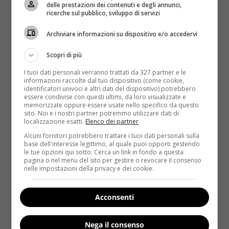
delle prestazioni dei contenuti e degli annunci,
ricerche sul pubblico, sviluppo di servizi
Archiviare informazioni su dispositivo e/o accedervi
Scopri di più
I tuoi dati personali verranno trattati da 327 partner e le
4 minuti al giorno per 3-4 volte a settimana sono un
informazioni raccolte dal tuo dispositivo (come cookie,
identificatori univoci e altri dati del dispositivo) potrebbero
arco di tempo talmente irrisorio che in linea di
essere condivise con questi ultimi, da loro visualizzate e
massima chiunque può riuscire a fermarsi, basta
memorizzate oppure essere usate nello specifico da questo
sito. Noi e i nostri partner potremmo utilizzare dati di
armarsi di un pizzico di buona volontà. Lo stimolo
localizzazione esatti.
Elenco dei partner
.
può derivare dallo specchio:
se far sparire quel
Alcuni fornitori potrebbero trattare i tuoi dati personali sulla
rotolino può essere un motivo sufficiente, perché
base dell'interesse legittimo, al quale puoi opporti gestendo
non tirare fuori il tappetino e dedicarsi a 4 minuti
le tue opzioni qui sotto. Cerca un link in fondo a questa
pagina o nel menu del sito per gestire o revocare il consenso
di addominali?
Ovviamente ciò non significa che
nelle impostazioni della privacy e dei cookie.
dopo una settimana si avranno pancia piatta e una
taglia in meno, ma piano piano i risultati arriveranno
Acconsenti
e ovviamente ne sarà valsa la pena.
Anche perché 4
minuti passano in fretta e rappresentano un
Nega il consenso
buon compromesso tra pigrizia e voglia di