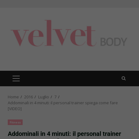
Skip
to
content
PRIMARY
MENU
Home
2016
Luglio
7
Addominali in 4 minuti: il personal trainer spiega come fare
[VIDEO]
Fitness
Addominali in 4 minuti: il personal trainer