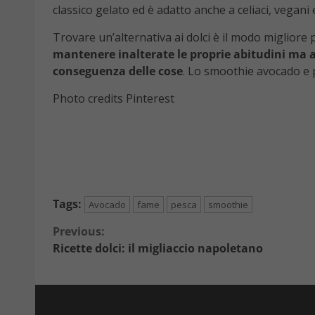
classico gelato ed è adatto anche a celiaci, vegani
Trovare un’alternativa ai dolci è il modo migliore 
mantenere inalterate le proprie abitudini ma a
conseguenza delle cose
. Lo smoothie avocado e p
Photo credits Pinterest
Tags:
Avocado
fame
pesca
smoothie
Continue
Previous:
Ricette dolci: il migliaccio napoletano
Reading