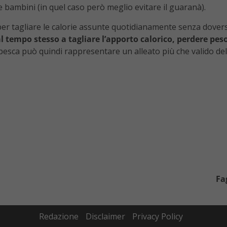
 e bambini (in quel caso però meglio evitare il guaranà).
per tagliare le calorie assunte quotidianamente senza doversi
l tempo stesso a tagliare l’apporto calorico, perdere p
esca può quindi rappresentare un alleato più che valido dell
Fa
Redazione
Disclaimer
Privacy Policy