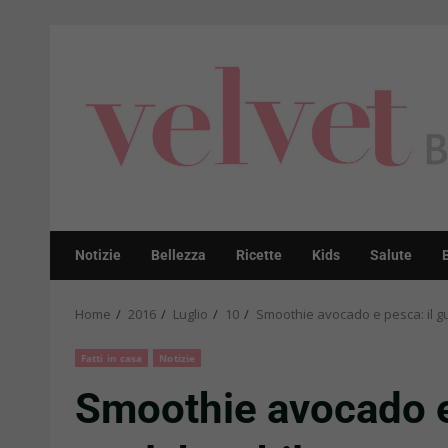
Skip
to
content
Notizie
Bellezza
Ricette
Kids
Salute
Home
2016
Luglio
10
Smoothie avocado e pesca: il gu
Fatti in casa
Notizie
Smoothie avocado e 