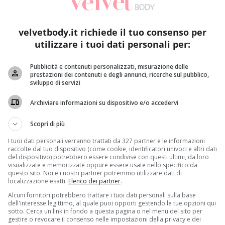
velvetbody.it richiede il tuo consenso per
utilizzare i tuoi dati personali per:
Pubblicità e contenuti personalizzati, misurazione delle
prestazioni dei contenuti e degli annunci, ricerche sul pubblico,
sviluppo di servizi
cessario nemmeno quando si vuole perdere qualche chilo. È suffic
Archiviare informazioni su dispositivo e/o accedervi
orica.
Scopri di più
bù
. Restare leggeri senza saltare questo amato momento è a
I tuoi dati personali verranno trattati da 327 partner e le informazioni
 tempo stesso ipocalorico. Chiedere tutto ciò ad un unico sp
raccolte dal tuo dispositivo (come cookie, identificatori univoci e altri dati
del dispositivo) potrebbero essere condivise con questi ultimi, da loro
ù in un unico bicchiere
.
visualizzate e memorizzate oppure essere usate nello specifico da
questo sito. Noi e i nostri partner potremmo utilizzare dati di
0 ml di succo d’arancia, 3 cucchiaini di zucchero di canna, gh
localizzazione esatti.
Elenco dei partner
.
frullare il tutto per qualche minuto per poi aggiungere il g
Alcuni fornitori potrebbero trattare i tuoi dati personali sulla base
etica o in una coppetta come dessert. Esistono poi due alte
dell'interesse legittimo, al quale puoi opporti gestendo le tue opzioni qui
sotto. Cerca un link in fondo a questa pagina o nel menu del sito per
al limone al ghiaccio diventa molto più cremoso
.
gestire o revocare il consenso nelle impostazioni della privacy e dei