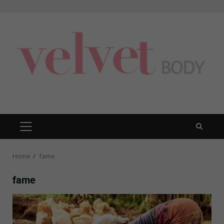
Skip
to
content
PRIMARY
MENU
Home
fame
fame