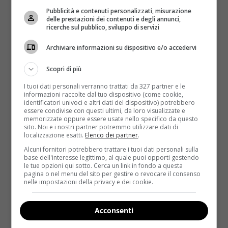
Read More
Pubblicità e contenuti personalizzati, misurazione
delle prestazioni dei contenuti e degli annunci,
ricerche sul pubblico, sviluppo di servizi
Archiviare informazioni su dispositivo e/o accedervi
Scopri di più
I tuoi dati personali verranno trattati da 327 partner e le
informazioni raccolte dal tuo dispositivo (come cookie,
identificatori univoci e altri dati del dispositivo) potrebbero
essere condivise con questi ultimi, da loro visualizzate e
memorizzate oppure essere usate nello specifico da questo
sito. Noi e i nostri partner potremmo utilizzare dati di
Interviste
localizzazione esatti.
Elenco dei partner
.
Alcuni fornitori potrebbero trattare i tuoi dati personali sulla
base dell'interesse legittimo, al quale puoi opporti gestendo
Fiordaliso: “Noia e fame mi avevano spenta
le tue opzioni qui sotto. Cerca un link in fondo a questa
ma sono tornata quella di prima”
pagina o nel menu del sito per gestire o revocare il consenso
nelle impostazioni della privacy e dei cookie.
[ESCLUSIVA]
Raffaella Mazzei
7 Aprile 2016
Acconsenti
L’eliminata della quarta puntata dell’Isola dei Famosi