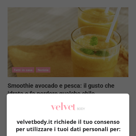
Fatti in casa
Notizie
Smoothie avocado e pesca: il gusto che
idrata e fa perdere qualche chilo
Redazione
10 Luglio 2016
Saltare la merenda (o lo spuntino dopo cena) non è
necessario nemmeno quando si vuole perdere
velvetbody.it richiede il tuo consenso
qualche...
per utilizzare i tuoi dati personali per: