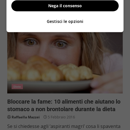
è stata Fiordaliso, che tra Playa Soledad e l’addio al...
Nega il consenso
Read More
Gestisci le opzioni
Diete
Bloccare la fame: 10 alimenti che aiutano lo
stomaco a non brontolare durante la dieta
Raffaella Mazzei
5 Febbraio 2016
Se si chiedesse agli ‘aspiranti magri’ cosa li spaventa