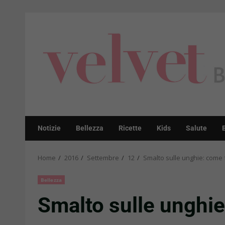
Skip
to
content
Notizie
Bellezza
Ricette
Kids
Salute
Home
2016
Settembre
12
Smalto sulle unghie: come f
Bellezza
Smalto sulle unghie