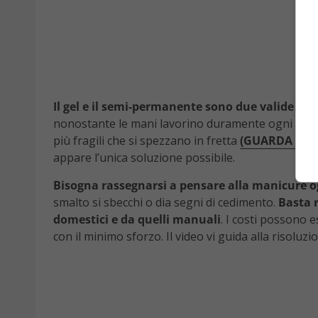
Il gel e il semi-permanente sono due valide alt
nonostante le mani lavorino duramente ogni gio
più fragili che si spezzano in fretta
(GUARDA ANC
appare l’unica soluzione possibile.
Bisogna rassegnarsi a pensare alla manicure og
smalto si sbecchi o dia segni di cedimento.
Basta r
domestici e da quelli manuali
. I costi possono e
con il minimo sforzo. Il video vi guida alla risoluz