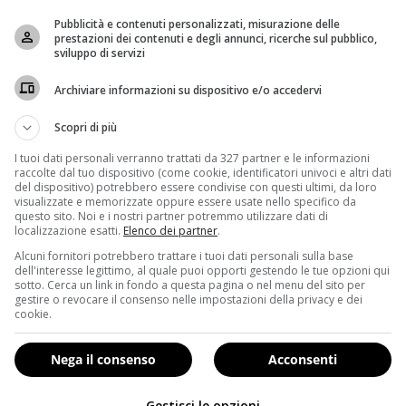
Pubblicità e contenuti personalizzati, misurazione delle
prestazioni dei contenuti e degli annunci, ricerche sul pubblico,
sviluppo di servizi
Archiviare informazioni su dispositivo e/o accedervi
Scopri di più
te”, Emilia Clarke ha festeggiato i suoi 30 anni nel migliore dei m
onia.
I tuoi dati personali verranno trattati da 327 partner e le informazioni
raccolte dal tuo dispositivo (come cookie, identificatori univoci e altri dati
del dispositivo) potrebbero essere condivise con questi ultimi, da loro
ha fatto nel migliore dei modi
: come protagonista di una s
visualizzate e memorizzate oppure essere usate nello specifico da
ntuosa, la bella Emilia ha dovuto superare diversi scogli per tu
questo sito. Noi e i nostri partner potremmo utilizzare dati di
localizzazione esatti.
Elenco dei partner
.
 tantissimo, è complesso e ha messo a dura prova i suoi 
Alcuni fornitori potrebbero trattare i tuoi dati personali sulla base
icoltà nel passare da un ruolo di fantasia ad un orario rea
dell'interesse legittimo, al quale puoi opporti gestendo le tue opzioni qui
gliore dei modi, eppure
in alcune interviste rilasciate di rec
sotto. Cerca un link in fondo a questa pagina o nel menu del sito per
gestire o revocare il consenso nelle impostazioni della privacy e dei
 solita professionalità e buonumore
.
cookie.
to alcolico le è stato utile soprattutto per girare le ormai 
EL TRONO DI SPADE: “COME IL PILATES, MA SENZA…”)
. Se 
Nega il consenso
Acconsenti
i girare ugualmente quel tipo di scene così simboliche e
zione giusta. Poi ero pronta”
, ha dichiarato.
Gestisci le opzioni