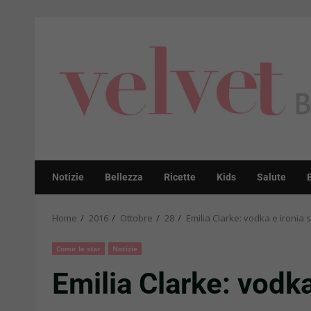
Skip
to
content
Notizie
Bellezza
Ricette
Kids
Salute
Home
2016
Ottobre
28
Emilia Clarke: vodka e ironia s
Come le star
Notizie
Emilia Clarke: vodka