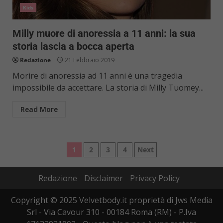
Kids
Milly muore di anoressia a 11 anni: la sua
storia lascia a bocca aperta
Redazione
21 Febbraio 2019
Morire di anoressia ad 11 anni è una tragedia
impossibile da accettare. La storia di Milly Tuomey...
Read More
Paginazione
1
2
3
4
Next
degli
Redazione
Disclaimer
Privacy Policy
articoli
Copyright © 2025 Velvetbody.it proprietà di Jws Media
Srl - Via Cavour 310 - 00184 Roma (RM) - P.Iva