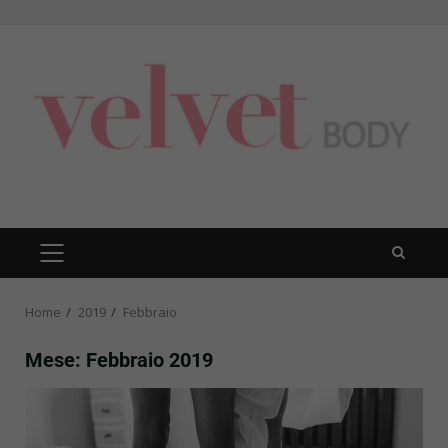
Skip
to
content
PRIMARY
MENU
Home
2019
Febbraio
Mese:
Febbraio 2019