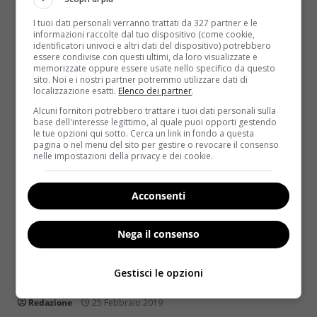
rispetti, porta inevitabilmente ad alterazioni nel
nostro corpo....
I tuoi dati personali verranno trattati da 327 partner e le
informazioni raccolte dal tuo dispositivo (come cookie,
identificatori univoci e altri dati del dispositivo) potrebbero
Read More
essere condivise con questi ultimi, da loro visualizzate e
memorizzate oppure essere usate nello specifico da questo
sito. Noi e i nostri partner potremmo utilizzare dati di
localizzazione esatti.
Elenco dei partner
.
Alcuni fornitori potrebbero trattare i tuoi dati personali sulla
base dell'interesse legittimo, al quale puoi opporti gestendo
le tue opzioni qui sotto. Cerca un link in fondo a questa
pagina o nel menu del sito per gestire o revocare il consenso
nelle impostazioni della privacy e dei cookie.
Acconsenti
Notizie
Nega il consenso
La dieta anti-Lemme: il dottor Godina sfida il
Gestisci le opzioni
noto farmacista
Redazione
25 Febbraio 2019