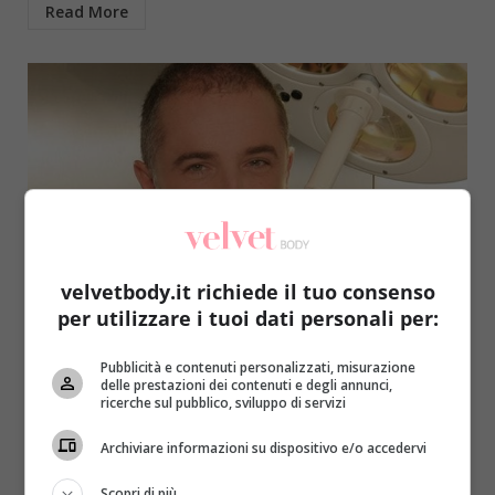
Read More
velvetbody.it richiede il tuo consenso
Interviste
per utilizzare i tuoi dati personali per:
Maledetta primavera! Come difendere la
Pubblicità e contenuti personalizzati, misurazione
nostra pelle dal cambio di stagione?
delle prestazioni dei contenuti e degli annunci,
Risponde il Dottor Basoccu
ricerche sul pubblico, sviluppo di servizi
Gaia Catalani
26 Febbraio 2019
Archiviare informazioni su dispositivo e/o accedervi
La primavera, come ogni cambio di stagione che si
Scopri di più