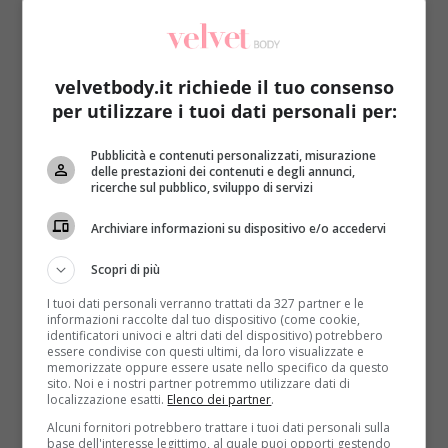
velvetbody.it richiede il tuo consenso
per utilizzare i tuoi dati personali per:
Antipasti
Pubblicità e contenuti personalizzati, misurazione
delle prestazioni dei contenuti e degli annunci,
ricerche sul pubblico, sviluppo di servizi
Ricette estive: come preparare gli spiedini di
frutta
Archiviare informazioni su dispositivo e/o accedervi
Redazione
18 Giugno 2016
Scopri di più
Nel periodo estivo avete bisogno di un antipasto o
I tuoi dati personali verranno trattati da 327 partner e le
un aperitivo veloce e fresco da preparare? Perché...
informazioni raccolte dal tuo dispositivo (come cookie,
identificatori univoci e altri dati del dispositivo) potrebbero
Read More
essere condivise con questi ultimi, da loro visualizzate e
memorizzate oppure essere usate nello specifico da questo
sito. Noi e i nostri partner potremmo utilizzare dati di
localizzazione esatti.
Elenco dei partner
.
Alcuni fornitori potrebbero trattare i tuoi dati personali sulla
base dell'interesse legittimo, al quale puoi opporti gestendo