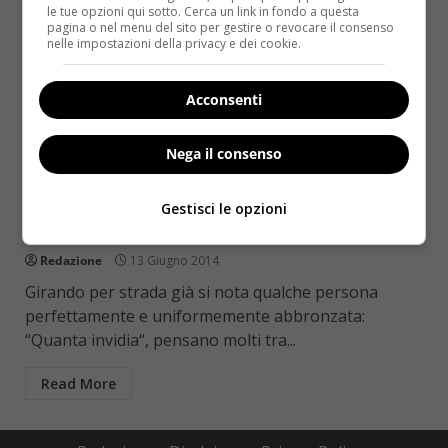
le tue opzioni qui sotto. Cerca un link in fondo a questa
pagina o nel menu del sito per gestire o revocare il consenso
nelle impostazioni della privacy e dei cookie.
Acconsenti
Nega il consenso
Bellezza
L’operazione tintarella inizia a tavola: i cibi
Gestisci le opzioni
per un’abbronzatura perfetta
Redazione
13 Giugno 2014
Girando per strada già si nota qualche persona
perfettamente e uniformemente abbronzata:
“Quanta invidia“, pensano molti tra...
Read More