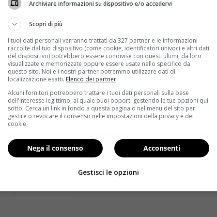
Archiviare informazioni su dispositivo e/o accedervi
Scopri di più
I tuoi dati personali verranno trattati da 327 partner e le informazioni
raccolte dal tuo dispositivo (come cookie, identificatori univoci e altri dati
del dispositivo) potrebbero essere condivise con questi ultimi, da loro
visualizzate e memorizzate oppure essere usate nello specifico da
questo sito. Noi e i nostri partner potremmo utilizzare dati di
localizzazione esatti.
Elenco dei partner
.
Alcuni fornitori potrebbero trattare i tuoi dati personali sulla base
Salute
dell'interesse legittimo, al quale puoi opporti gestendo le tue opzioni qui
sotto. Cerca un link in fondo a questa pagina o nel menu del sito per
gestire o revocare il consenso nelle impostazioni della privacy e dei
sta
Falsi dentisti, ci vanno 3 italiani su 4: quali sono i
cookie.
rischi per i pazienti?
Redazione
19 Novembre 2013
Nega il consenso
Acconsenti
Al dentista non si rinuncia, anche in tempi di crisi: il
problema però è che, per risparmiare...
Gestisci le opzioni
Read More