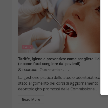
Salute
Tariffe, igiene e preventivo: come scegliere il denti
(e come farsi scegliere dai pazienti)
Redazione
30 Novembre 2017
La gestione pratica dello studio odontoiatrico è
stato argomento dei corsi di aggiornamento
deontologico promossi dalla Commissione...
Read More