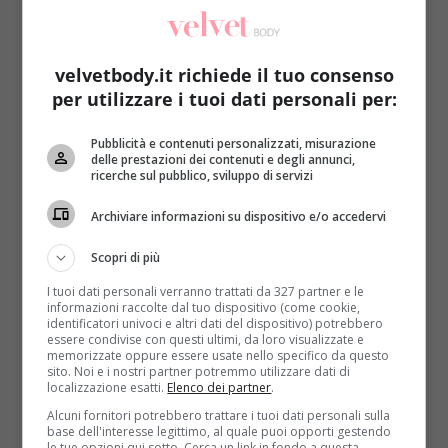
velvetbody.it richiede il tuo consenso
per utilizzare i tuoi dati personali per:
Pubblicità e contenuti personalizzati, misurazione
Bellezza
delle prestazioni dei contenuti e degli annunci,
ricerche sul pubblico, sviluppo di servizi
Depilazione parti intime a casa: consigli per
Archiviare informazioni su dispositivo e/o accedervi
una pelle liscia
Redazione
12 Settembre 2014
Scopri di più
Il desiderio di una pelle liscia e in ordine è comune a
I tuoi dati personali verranno trattati da 327 partner e le
tutte le donne e le...
informazioni raccolte dal tuo dispositivo (come cookie,
identificatori univoci e altri dati del dispositivo) potrebbero
essere condivise con questi ultimi, da loro visualizzate e
Read More
memorizzate oppure essere usate nello specifico da questo
sito. Noi e i nostri partner potremmo utilizzare dati di
localizzazione esatti.
Elenco dei partner
.
Alcuni fornitori potrebbero trattare i tuoi dati personali sulla
base dell'interesse legittimo, al quale puoi opporti gestendo
le tue opzioni qui sotto. Cerca un link in fondo a questa