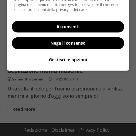
pagina o nel menu del sito per gestire o revocare il consenso
nelle impostazioni della privacy e dei cookie.
Acconsenti
Nega il consenso
Bellezza
Gestisci le opzioni
Tendenze estate 2013, Brozilian:
depilazione intima maschile
Samantha Suriani
1 Agosto 2013
Una volta il pelo per l’uomo era sinonimo di virilità,
mentre al giorno d’oggi sono sempre di...
Read More
Redazione
Disclaimer
Privacy Policy