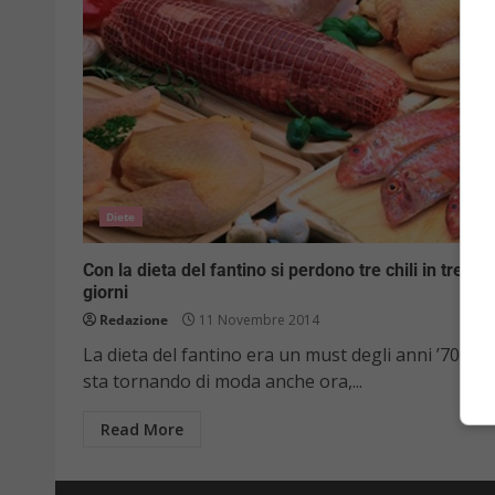
Diete
Con la dieta del fantino si perdono tre chili in tre
giorni
Redazione
11 Novembre 2014
La dieta del fantino era un must degli anni ’70 ma
sta tornando di moda anche ora,...
Read More