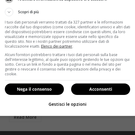
Scopri di più
I tuoi dati personali verranno trattati da 327 partner e le informazioni
raccolte dal tuo dispositivo (come cookie, identificatori univoci e altri dati
del dispositivo) potrebbero essere condivise con questi ultimi, da loro
visualizzate e memorizzate oppure essere usate nello specifico da
questo sito. Noi e i nostri partner potremmo utilizzare dati di
localizzazione esatti.
Elenco dei partner
.
Alcuni fornitori potrebbero trattare i tuoi dati personali sulla base
dell'interesse legittimo, al quale puoi opporti gestendo le tue opzioni qui
Diete
sotto. Cerca un link in fondo a questa pagina o nel menu del sito per
gestire o revocare il consenso nelle impostazioni della privacy e dei
La dieta del fantino per perdere peso velocemente:
cookie.
funziona davvero?
Redazione
22 Dicembre 2013
Nega il consenso
Acconsenti
Restare in forma, essere agili e scattanti e perdere
quei chili di troppo che ci rallentano nello...
Gestisci le opzioni
Read More