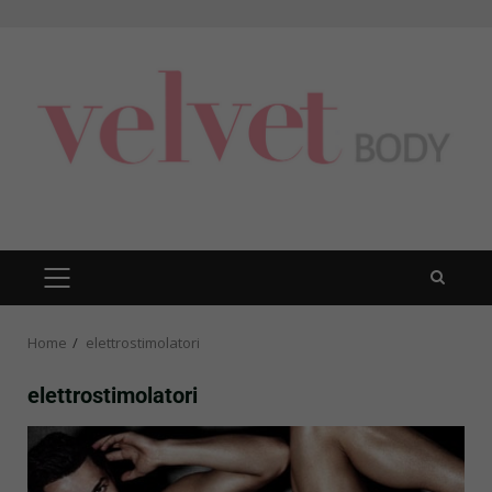
Skip
to
content
PRIMARY
MENU
Home
elettrostimolatori
elettrostimolatori