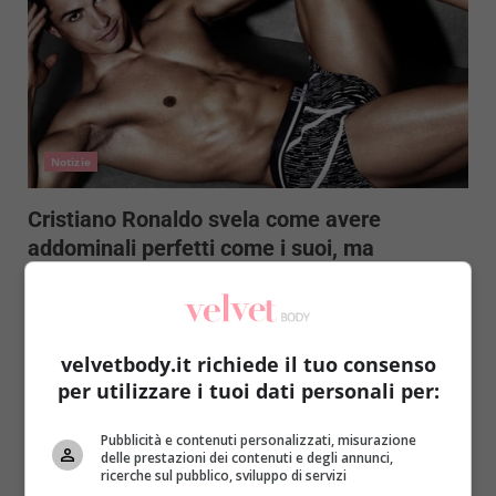
Notizie
Cristiano Ronaldo svela come avere
addominali perfetti come i suoi, ma
funzionerà?
Redazione
9 Luglio 2015
Quale uomo non sognerebbe di avere gli addominali
velvetbody.it richiede il tuo consenso
come quelli del calciatore Cristiano Ronaldo? Il
per utilizzare i tuoi dati personali per:
segreto per...
Pubblicità e contenuti personalizzati, misurazione
Read More
delle prestazioni dei contenuti e degli annunci,
ricerche sul pubblico, sviluppo di servizi