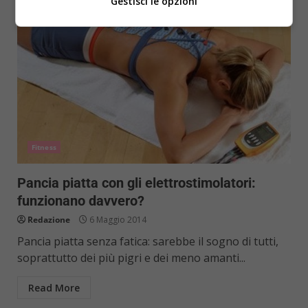
Gestisci le opzioni
Fitness
Pancia piatta con gli elettrostimolatori:
funzionano davvero?
Redazione
6 Maggio 2014
Pancia piatta senza fatica: sarebbe il sogno di tutti,
soprattutto dei più pigri e dei meno amanti...
Read More