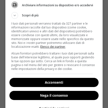
Archiviare informazioni su dispositivo e/o accedervi
Scopri di più
I tuoi dati personali verranno trattati da 327 partner e le
informazioni raccolte dal tuo dispositivo (come cookie,
identificatori univoci e altri dati del dispositivo) potrebbero
essere condivise con questi ultimi, da loro visualizzate e
memorizzate oppure essere usate nello specifico da questo
sito. Noi e i nostri partner potremmo utilizzare dati di
localizzazione esatti.
Elenco dei partner
.
Fitness
Alcuni fornitori potrebbero trattare i tuoi dati personali sulla
base dell'interesse legittimo, al quale puoi opporti gestendo
le tue opzioni qui sotto. Cerca un link in fondo a questa
Urban Fitness: in forma con soli 20 minuti di
pagina o nel menu del sito per gestire o revocare il consenso
allenamento a settimana
nelle impostazioni della privacy e dei cookie.
Redazione
12 Maggio 2014
Perdere peso, tonificare i muscoli, mantenersi in
Acconsenti
forma, si può fare tutto questo in soli 20 minuti?...
Nega il consenso
Read More