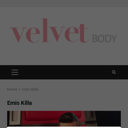
Skip
to
content
PRIMARY
MENU
Home
Emis Killa
Emis Killa