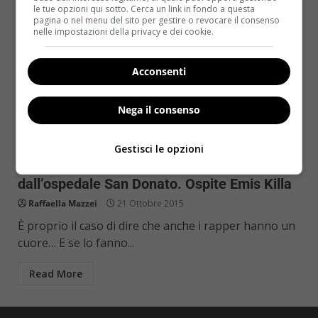
le tue opzioni qui sotto. Cerca un link in fondo a questa
pagina o nel menu del sito per gestire o revocare il consenso
nelle impostazioni della privacy e dei cookie.
Acconsenti
Nega il consenso
Come le star
Gestisci le opzioni
“In forma con Emilozio”, web serie promossa
dall’ospedale San Donato. Ospite Emis Killa
Raffaella Mazzei
21 Ottobre 2015
È proprio il caso di dire che anche i rapper hanno un
cuore… E se lo fanno...
Read More