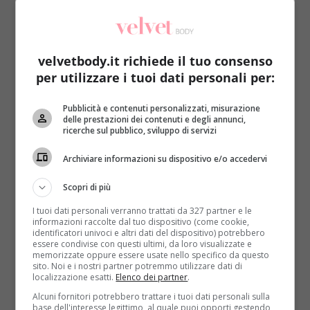
velvetbody.it richiede il tuo consenso
per utilizzare i tuoi dati personali per:
Come le star
Pubblicità e contenuti personalizzati, misurazione
delle prestazioni dei contenuti e degli annunci,
ricerche sul pubblico, sviluppo di servizi
Emis Killa ammette il legame bellezza-
successo: “È magnetica”. E la scienza gli dà
Archiviare informazioni su dispositivo e/o accedervi
ragione
Scopri di più
Redazione
2 Marzo 2016
I tuoi dati personali verranno trattati da 327 partner e le
Il rapper Emis Killa si è ritrovato con piacere in un
informazioni raccolte dal tuo dispositivo (come cookie,
talent come The Voice nella veste...
identificatori univoci e altri dati del dispositivo) potrebbero
essere condivise con questi ultimi, da loro visualizzate e
memorizzate oppure essere usate nello specifico da questo
Read More
sito. Noi e i nostri partner potremmo utilizzare dati di
localizzazione esatti.
Elenco dei partner
.
Alcuni fornitori potrebbero trattare i tuoi dati personali sulla
base dell'interesse legittimo, al quale puoi opporti gestendo