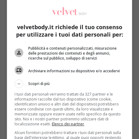
velvetbody.it richiede il tuo consenso
per utilizzare i tuoi dati personali per:
Personal Trainer
Pubblicità e contenuti personalizzati, misurazione
delle prestazioni dei contenuti e degli annunci,
ricerche sul pubblico, sviluppo di servizi
Il fitness che fa bene al ‘lato B’: le 4 migliori
discipline tra cui scegliere
Archiviare informazioni su dispositivo e/o accedervi
Redazione
4 Aprile 2016
Scopri di più
L’arrivo della primavera risveglia il desiderio (e la
I tuoi dati personali verranno trattati da 327 partner e le
necessità!) di scoprirsi un po’ di più e mostrare...
informazioni raccolte dal tuo dispositivo (come cookie,
identificatori univoci e altri dati del dispositivo) potrebbero
Read More
essere condivise con questi ultimi, da loro visualizzate e
memorizzate oppure essere usate nello specifico da questo
sito. Noi e i nostri partner potremmo utilizzare dati di
localizzazione esatti.
Elenco dei partner
.
Alcuni fornitori potrebbero trattare i tuoi dati personali sulla
base dell'interesse legittimo, al quale puoi opporti gestendo