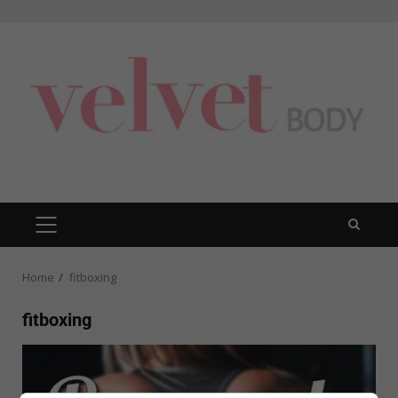
Skip
to
content
PRIMARY
MENU
Home
fitboxing
fitboxing