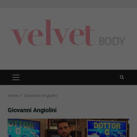
Skip
to
content
PRIMARY
MENU
Home
Giovanni Angiolini
Giovanni Angiolini