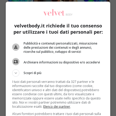
velvetbody.it richiede il tuo consenso
per utilizzare i tuoi dati personali per:
Notizie
Pubblicità e contenuti personalizzati, misurazione
delle prestazioni dei contenuti e degli annunci,
Giovanni Angiolini diventa il ‘dottor G’ in tv:
ricerche sul pubblico, sviluppo di servizi
curerà una rubrica di salute a I Fatti Vostri
Archiviare informazioni su dispositivo e/o accedervi
Redazione
18 Febbraio 2016
Giovanni Angiolini è uno dei personaggi che più ha
Scopri di più
saputo conquistare il pubblico della scorsa edizione
I tuoi dati personali verranno trattati da 327 partner e le
del...
informazioni raccolte dal tuo dispositivo (come cookie,
identificatori univoci e altri dati del dispositivo) potrebbero
essere condivise con questi ultimi, da loro visualizzate e
Read More
memorizzate oppure essere usate nello specifico da questo
sito. Noi e i nostri partner potremmo utilizzare dati di
localizzazione esatti.
Elenco dei partner
.
Alcuni fornitori potrebbero trattare i tuoi dati personali sulla