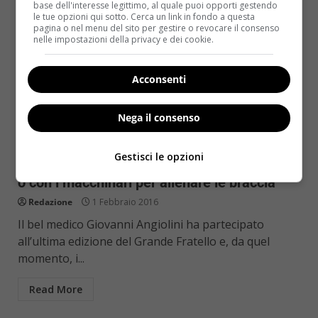
base dell'interesse legittimo, al quale puoi opporti gestendo
le tue opzioni qui sotto. Cerca un link in fondo a questa
pagina o nel menu del sito per gestire o revocare il consenso
nelle impostazioni della privacy e dei cookie.
Acconsenti
Nega il consenso
Fitness
Gestisci le opzioni
Giovanni Angiolini in palestra: a corpo libero
o con i macchinari per allenare le braccia
Redazione
1 Febbraio 2016
Il bel medico Giovanni Angiolini ha partecipato
all’ultima edizione del Grande Fratello e, da quel
momento, i...
Read More