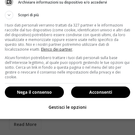
Archiviare informazioni su dispositivo e/o accedervi
Scopri di più
I tuoi dati personali verranno trattati da 327 partner e le informazioni
raccolte dal tuo dispositivo (come cookie, identificatori univoci e altri dati
del dispositivo) potrebbero essere condivise con questi ultimi, da loro
visualizzate e memorizzate oppure essere usate nello specifico da
questo sito. Noi e i nostri partner potremmo utilizzare dati di
localizzazione esatti.
Elenco dei partner
.
Alcuni fornitori potrebbero trattare i tuoi dati personali sulla base
Primi piatti
dell'interesse legittimo, al quale puoi opporti gestendo le tue opzioni qui
sotto. Cerca un link in fondo a questa pagina o nel menu del sito per
gestire o revocare il consenso nelle impostazioni della privacy e dei
ne
Ricette autunnali: come preparare gli gnocchi di
cookie.
castagne
Redazione
15 Novembre 2014
Nega il consenso
Acconsenti
Quello degli gnocchi di castagne è un primo piatto
la
tipicamente autunnale che si può preparare in
Gestisci le opzioni
diversi...
Read More