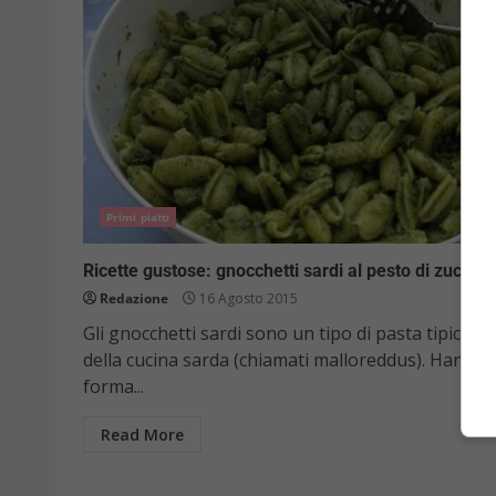
Primi piatti
Ricette gustose: gnocchetti sardi al pesto di zucchi
Redazione
16 Agosto 2015
Gli gnocchetti sardi sono un tipo di pasta tipica
della cucina sarda (chiamati malloreddus). Hanno 
forma...
Read More