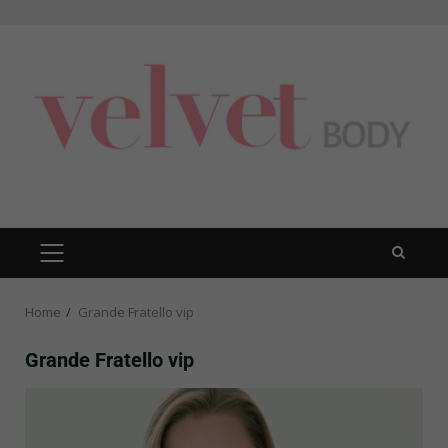
Skip
to
content
PRIMARY
MENU
Home
Grande Fratello vip
Grande Fratello vip