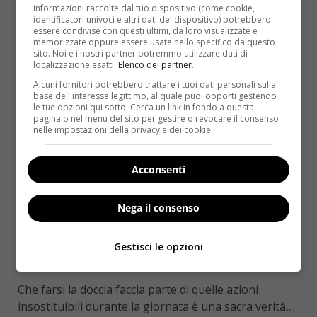
informazioni raccolte dal tuo dispositivo (come cookie,
Read More
identificatori univoci e altri dati del dispositivo) potrebbero
essere condivise con questi ultimi, da loro visualizzate e
memorizzate oppure essere usate nello specifico da questo
sito. Noi e i nostri partner potremmo utilizzare dati di
localizzazione esatti.
Elenco dei partner
.
Alcuni fornitori potrebbero trattare i tuoi dati personali sulla
base dell'interesse legittimo, al quale puoi opporti gestendo
le tue opzioni qui sotto. Cerca un link in fondo a questa
pagina o nel menu del sito per gestire o revocare il consenso
nelle impostazioni della privacy e dei cookie.
Acconsenti
Come le star
Notizie
Nega il consenso
Gf Vip, Mariana dà spettacolo: la doccia non
è solo igiene personale… [VIDEO]
Gestisci le opzioni
Redazione
17 Ottobre 2016
Che farsi la doccia faccia parte di quelle azioni
insostituibili durante la giornata è una sacra verità,...