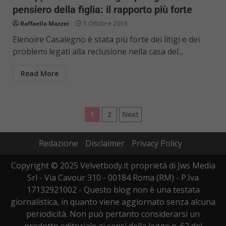
pensiero della figlia: il rapporto più forte
Raffaella Mazzei
5 Ottobre 2016
Elenoire Casalegno è stata più forte dei litigi e dei
problemi legati alla reclusione nella casa del...
Read More
Paginazione
1
2
Next
degli
Redazione
Disclaimer
Privacy Policy
articoli
Copyright © 2025 Velvetbody.it proprietà di Jws Media
Srl - Via Cavour 310 - 00184 Roma (RM) - P.Iva
17132921002 - Questo blog non è una testata
giornalistica, in quanto viene aggiornato senza alcuna
periodicità. Non può pertanto considerarsi un
prodotto editoriale ai sensi della legge n. 62 del