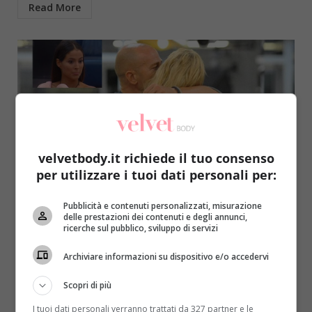
Read More
velvetbody.it richiede il tuo consenso
per utilizzare i tuoi dati personali per:
Come le star
Notizie
Pubblicità e contenuti personalizzati, misurazione
Gf Vip, un triangolo lega 3 concorrenti:
delle prestazioni dei contenuti e degli annunci,
ricerche sul pubblico, sviluppo di servizi
Stefano, Valeria, Mariana
Archiviare informazioni su dispositivo e/o accedervi
Raffaella Mazzei
18 Ottobre 2016
Costringere 14 persone a convivere nella stessa casa
Scopri di più
può rivelarsi curioso sotto molti punti di vista. Che...
I tuoi dati personali verranno trattati da 327 partner e le