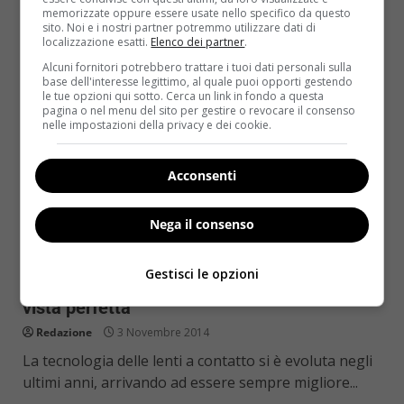
Read More
memorizzate oppure essere usate nello specifico da questo
sito. Noi e i nostri partner potremmo utilizzare dati di
localizzazione esatti.
Elenco dei partner
.
Alcuni fornitori potrebbero trattare i tuoi dati personali sulla
base dell'interesse legittimo, al quale puoi opporti gestendo
le tue opzioni qui sotto. Cerca un link in fondo a questa
pagina o nel menu del sito per gestire o revocare il consenso
nelle impostazioni della privacy e dei cookie.
Acconsenti
Nega il consenso
Salute
Gestisci le opzioni
Le lenti a contatto: quali scegliere per una
vista perfetta
Redazione
3 Novembre 2014
La tecnologia delle lenti a contatto si è evoluta negli
ultimi anni, arrivando ad essere sempre migliore...