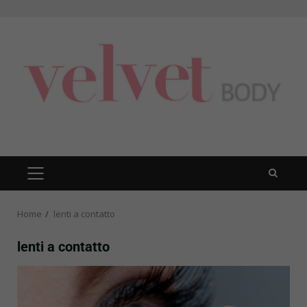
Skip
to
content
PRIMARY
MENU
Home
lenti a contatto
lenti a contatto