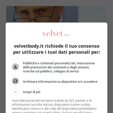
velvetbody.it richiede il tuo consenso
per utilizzare i tuoi dati personali per:
Salute
Pubblicità e contenuti personalizzati, misurazione
delle prestazioni dei contenuti e degli annunci,
La presbiopia, un disturbo naturale che si
ricerche sul pubblico, sviluppo di servizi
può arrestare
Archiviare informazioni su dispositivo e/o accedervi
Redazione
19 Novembre 2014
La presbiopia è un processo naturale che si
Scopri di più
manifesta solitamente dopo i 40 anni: la persona
I tuoi dati personali verranno trattati da 327 partner e le
che...
informazioni raccolte dal tuo dispositivo (come cookie,
identificatori univoci e altri dati del dispositivo) potrebbero
essere condivise con questi ultimi, da loro visualizzate e