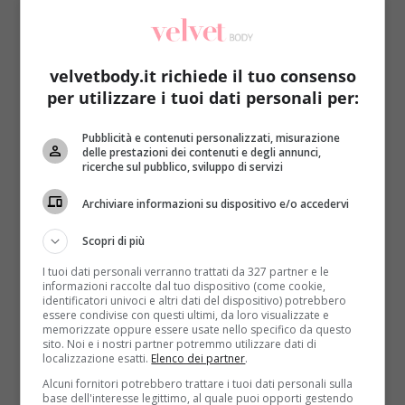
velvetbody.it richiede il tuo consenso
per utilizzare i tuoi dati personali per:
Pubblicità e contenuti personalizzati, misurazione
Sesso
delle prestazioni dei contenuti e degli annunci,
ricerche sul pubblico, sviluppo di servizi
Sesso: gli errori da non fare mai a letto sia
Archiviare informazioni su dispositivo e/o accedervi
per lui che per lei
Redazione
2 Maggio 2016
Scopri di più
L’intesa sessuale è qualcosa di soggettivo che si crea
I tuoi dati personali verranno trattati da 327 partner e le
a poco a poco. Altre volte, invece, due...
informazioni raccolte dal tuo dispositivo (come cookie,
identificatori univoci e altri dati del dispositivo) potrebbero
essere condivise con questi ultimi, da loro visualizzate e
Read More
memorizzate oppure essere usate nello specifico da questo
sito. Noi e i nostri partner potremmo utilizzare dati di
localizzazione esatti.
Elenco dei partner
.
Alcuni fornitori potrebbero trattare i tuoi dati personali sulla
base dell'interesse legittimo, al quale puoi opporti gestendo