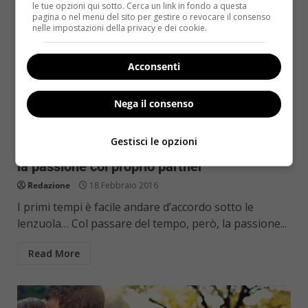
le tue opzioni qui sotto. Cerca un link in fondo a questa
pagina o nel menu del sito per gestire o revocare il consenso
nelle impostazioni della privacy e dei cookie.
Acconsenti
Nega il consenso
Sesso
Gestisci le opzioni
Sesso: 5 segreti per mantenere sempre alta
la passione col proprio partner
Redazione
18 Febbraio 2016
I primi tempi è facile andare d’accordo sotto le
lenzuola… Col passare del tempo, però, la passione...
Read More