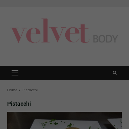
Skip
to
content
PRIMARY
MENU
Home
Pistacchi
Pistacchi