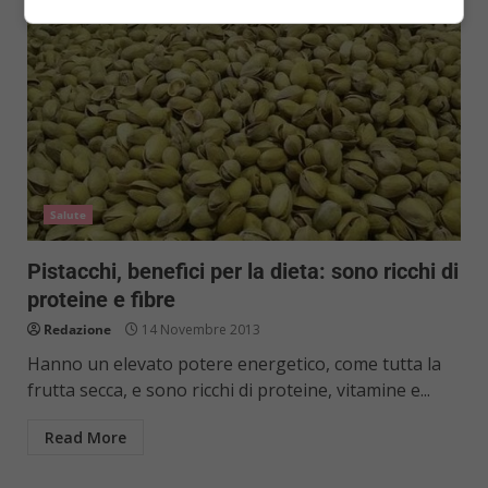
Salute
Pistacchi, benefici per la dieta: sono ricchi di
proteine e fibre
Redazione
14 Novembre 2013
Hanno un elevato potere energetico, come tutta la
frutta secca, e sono ricchi di proteine, vitamine e...
Read More