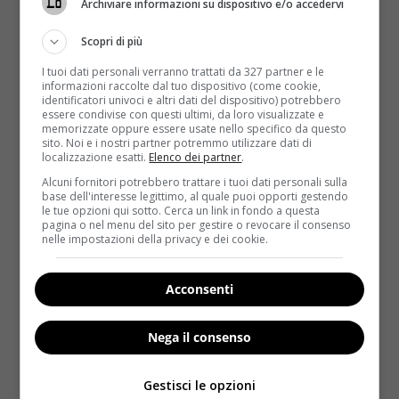
Archiviare informazioni su dispositivo e/o accedervi
Scopri di più
I tuoi dati personali verranno trattati da 327 partner e le
informazioni raccolte dal tuo dispositivo (come cookie,
identificatori univoci e altri dati del dispositivo) potrebbero
essere condivise con questi ultimi, da loro visualizzate e
memorizzate oppure essere usate nello specifico da questo
sito. Noi e i nostri partner potremmo utilizzare dati di
Notizie
localizzazione esatti.
Elenco dei partner
.
Alcuni fornitori potrebbero trattare i tuoi dati personali sulla
Frutta secca, toccasana per combattere il
base dell'interesse legittimo, al quale puoi opporti gestendo
le tue opzioni qui sotto. Cerca un link in fondo a questa
diabete: perché?
pagina o nel menu del sito per gestire o revocare il consenso
nelle impostazioni della privacy e dei cookie.
Redazione
1 Giugno 2014
Noci, nocciole, pistacchi, anacardi, albicocche, pere,
banane e ananas secche non devono mai mancare
Acconsenti
nell’alimentazione di un...
Nega il consenso
Read More
Gestisci le opzioni