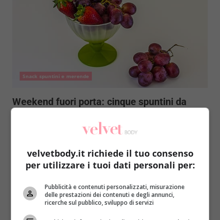
Snack spuntini e merende
Weekend fuori porta: cinque spuntini da
sgranocchiare in auto
Redazione
26 Giugno 2014
Avete programmato un weekend fuori città con gli
velvetbody.it richiede il tuo consenso
amici e vi aspetta un lungo viaggio in macchina...
per utilizzare i tuoi dati personali per:
Read More
Pubblicità e contenuti personalizzati, misurazione
delle prestazioni dei contenuti e degli annunci,
ricerche sul pubblico, sviluppo di servizi