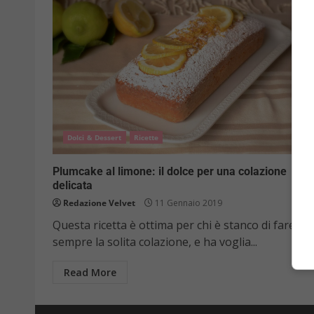
Dolci & Dessert
Ricette
Plumcake al limone: il dolce per una colazione
delicata
Redazione Velvet
11 Gennaio 2019
Questa ricetta è ottima per chi è stanco di fare
sempre la solita colazione, e ha voglia...
Read More