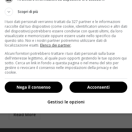
Scopri di più
I tuoi dati personali verranno trattati da 327 partner e le informazioni
raccolte dal tuo dispositivo (come cookie, identificatori univoci e altri dati
del dispositivo) potrebbero essere condivise con questi ultimi, da loro
visualizzate e memorizzate oppure essere usate nello specifico da
questo sito. Noi e i nostri partner potremmo utilizzare dati di
localizzazione esatti.
Elenco dei partner
.
Alcuni fornitori potrebbero trattare i tuoi dati personali sulla base
dell'interesse legittimo, al quale puoi opporti gestendo le tue opzioni qui
Dolci & Dessert
sotto. Cerca un link in fondo a questa pagina o nel menu del sito per
gestire o revocare il consenso nelle impostazioni della privacy e dei
Ricette per la Festa della Mamma: preparare un
cookie.
plumcake alle fragole
Redazione
10 Maggio 2015
Nega il consenso
Acconsenti
A volte c’è chi si dimentica della Festa della Mamma!
Mentre per quella del Papà c’è il...
Gestisci le opzioni
Read More