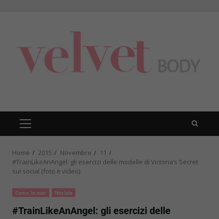
Skip
to
content
PRIMARY
MENU
Home
2015
Novembre
11
#TrainLikeAnAngel: gli esercizi delle modelle di Victoria’s Secret
sui social (foto e video)
Come le star
Notizie
#TrainLikeAnAngel: gli esercizi delle