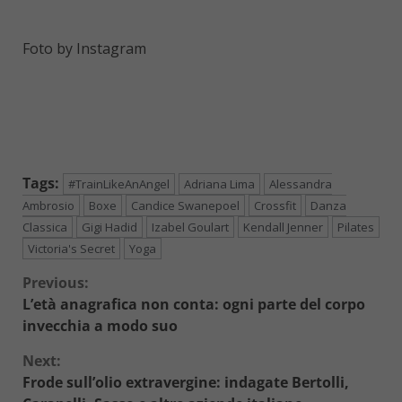
Foto by Instagram
Tags:
#TrainLikeAnAngel
Adriana Lima
Alessandra
Ambrosio
Boxe
Candice Swanepoel
Crossfit
Danza
Classica
Gigi Hadid
Izabel Goulart
Kendall Jenner
Pilates
Victoria's Secret
Yoga
Continue
Previous:
L’età anagrafica non conta: ogni parte del corpo
Reading
invecchia a modo suo
Next:
Frode sull’olio extravergine: indagate Bertolli,