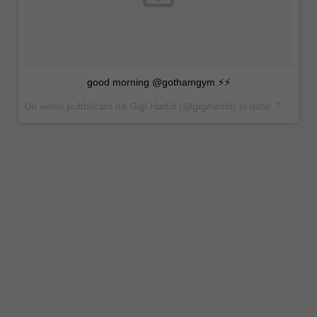
good morning @gothamgym ⚡️⚡️
Un video pubblicato da Gigi Hadid (@gigihadid) in data:
7 Nov 2015 alle ore 06:25 PST