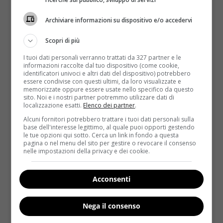
Tra le veterane dello show,
Adriana Lima
si tiene in
Archiviare informazioni su dispositivo e/o accedervi
forma con la
boxe
, ma nelle immagini postate si vede
Scopri di più
anche mentre è alle prese con i
plank
per rassodare
addominali e braccia. La sua collega
Sara Sampaio
I tuoi dati personali verranno trattati da 327 partner e le
informazioni raccolte dal tuo dispositivo (come cookie,
scolpisce i suoi muscoli con il
pilates
, mentre
Izabel
identificatori univoci e altri dati del dispositivo) potrebbero
Goulart
rassoda gambe e glutei con il
Trx
, ossia
essere condivise con questi ultimi, da loro visualizzate e
memorizzate oppure essere usate nello specifico da questo
l’allenamento in sospensione con corde elastiche, e
sito. Noi e i nostri partner potremmo utilizzare dati di
mostra un esercizio particolarmente difficile tramite
localizzazione esatti.
Elenco dei partner
.
un video su Instagram. Per
Gracie Carvalho
invece
Alcuni fornitori potrebbero trattare i tuoi dati personali sulla
l’allenamento migliore è il
CrossFit
, di cui beneficiano
base dell'interesse legittimo, al quale puoi opporti gestendo
le tue opzioni qui sotto. Cerca un link in fondo a questa
tanto i muscoli della parte superiore quanto quelli
pagina o nel menu del sito per gestire o revocare il consenso
delle gambe. Infine, le ultime due arrivate (ovvero
nelle impostazioni della privacy e dei cookie.
alla prima esperienza come Angeli),
Gigi Hadid
e
Kendall Jenner
, alternano sessioni di
pugilato
alla
Acconsenti
danza
classica
, intervallando a queste due attività
parecchio
stretching
per distendere i muscoli.
Nega il consenso