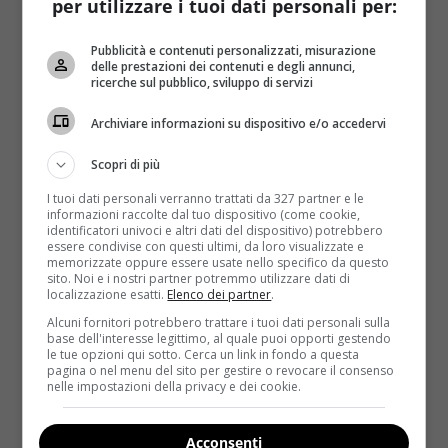
un’altra la soluzione più appropriata. La speranza
per utilizzare i tuoi dati personali per:
arriva dai ricercatori dell’
Università di Newcastle
, in
Inghilterra,
i quali hanno scoperto l’enzima in
Pubblicità e contenuti personalizzati, misurazione
delle prestazioni dei contenuti e degli annunci,
grado di rallentare l’invecchiamento della pelle
.
ricerche sul pubblico, sviluppo di servizi
Scendendo più nel dettaglio, si tratta di
Complex II
,
Archiviare informazioni su dispositivo e/o accedervi
un enzima metabolico
presente nel sistema
centrale delle cellule epiteliali ma che tende a
Scopri di più
diradarsi (fino a scomparire del tutto) col passare del
I tuoi dati personali verranno trattati da 327 partner e le
tempo. È proprio la scomparsa di questo enzima a
informazioni raccolte dal tuo dispositivo (come cookie,
provocare l’invecchiamento della pelle con le
identificatori univoci e altri dati del dispositivo) potrebbero
essere condivise con questi ultimi, da loro visualizzate e
conseguenti ‘grinze’ su volto, collo e mani. Il
Journal
memorizzate oppure essere usate nello specifico da questo
of Investigative Dermatology
ha descritto lo studio nei
sito. Noi e i nostri partner potremmo utilizzare dati di
localizzazione esatti.
Elenco dei partner
.
minimi dettagli, specificando che
tali presupposti
Alcuni fornitori potrebbero trattare i tuoi dati personali sulla
aprono la strada a nuovi tipi di trattamenti anti-
base dell'interesse legittimo, al quale puoi opporti gestendo
età.
L’obiettivo è quello di produrre nel giro di
le tue opzioni qui sotto. Cerca un link in fondo a questa
pagina o nel menu del sito per gestire o revocare il consenso
poco tempo cosmetici che sappiano contrastare
nelle impostazioni della privacy e dei cookie.
la diminuzione dell’enzima:
se il suo calo viene
arrestato (o almeno diminuito) la pelle riuscirà a
Acconsenti