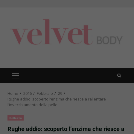
Skip
to
content
PRIMARY
MENU
Home
2016
Febbraio
29
Rughe addio: scoperto l’enzima che riesce a rallentare
l’invecchiamento della pelle
Bellezza
Rughe addio: scoperto l’enzima che riesce a