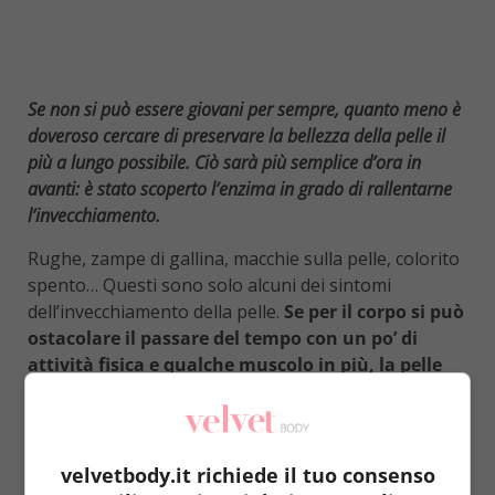
Se non si può essere giovani per sempre, quanto meno è
doveroso cercare di preservare la bellezza della pelle il
più a lungo possibile. Ciò sarà più semplice d’ora in
avanti: è stato scoperto l’enzima in grado di rallentarne
l’invecchiamento.
Rughe, zampe di gallina, macchie sulla pelle, colorito
spento… Questi sono solo alcuni dei sintomi
dell’invecchiamento della pelle.
Se per il corpo si può
ostacolare il passare del tempo con un po’ di
attività fisica e qualche muscolo in più, la pelle
purtroppo rimane un segnale evidente della
gioventù che passa
.
Una corretta alimentazione e
qualche rimedio naturale possono migliorare la
situazione
, eppure d’ora in poi potrebbe essere
velvetbody.it richiede il tuo consenso