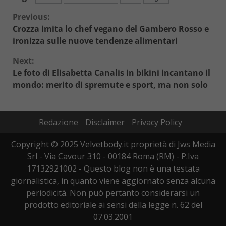
Continue
Previous:
Crozza imita lo chef vegano del Gambero Rosso e
Reading
ironizza sulle nuove tendenze alimentari
Next:
Le foto di Elisabetta Canalis in bikini incantano il
mondo: merito di spremute e sport, ma non solo
Redazione
Disclaimer
Privacy Policy
Copyright © 2025 Velvetbody.it proprietà di Jws Media
Srl - Via Cavour 310 - 00184 Roma (RM) - P.Iva
17132921002 - Questo blog non è una testata
giornalistica, in quanto viene aggiornato senza alcuna
periodicità. Non può pertanto considerarsi un
prodotto editoriale ai sensi della legge n. 62 del
07.03.2001