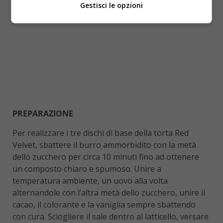
Gestisci le opzioni
PREPARAZIONE
Per realizzare i tre dischi di base della torta Red
Velvet, sbattere il burro ammorbidito con la metà
dello zucchero per circa 10 minuti fino ad ottenere
un composto chiaro e spumoso. Unire a
temperatura ambiente, un uovo alla volta
alternandole con l’altra metà dello zucchero, unire il
cacao, il colorante e la vaniglia sempre sbattendo
con cura. Sciogliere il sale dentro al latticello, versare