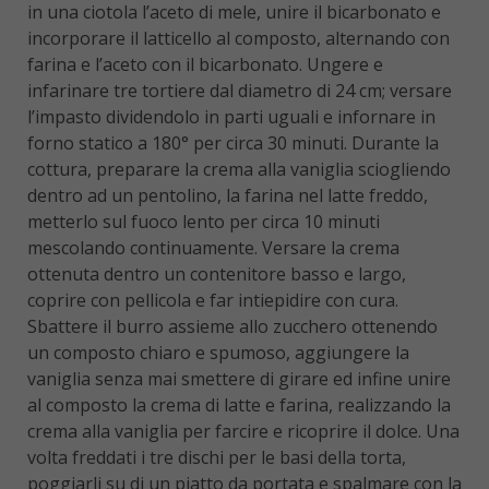
in una ciotola l’aceto di mele, unire il bicarbonato e
incorporare il latticello al composto, alternando con
farina e l’aceto con il bicarbonato. Ungere e
infarinare tre tortiere dal diametro di 24 cm; versare
l’impasto dividendolo in parti uguali e infornare in
forno statico a 180° per circa 30 minuti. Durante la
cottura, preparare la crema alla vaniglia sciogliendo
dentro ad un pentolino, la farina nel latte freddo,
metterlo sul fuoco lento per circa 10 minuti
mescolando continuamente. Versare la crema
ottenuta dentro un contenitore basso e largo,
coprire con pellicola e far intiepidire con cura.
Sbattere il burro assieme allo zucchero ottenendo
un composto chiaro e spumoso, aggiungere la
vaniglia senza mai smettere di girare ed infine unire
al composto la crema di latte e farina, realizzando la
crema alla vaniglia per farcire e ricoprire il dolce. Una
volta freddati i tre dischi per le basi della torta,
poggiarli su di un piatto da portata e spalmare con la