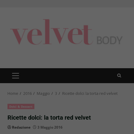
Skip
to
content
PRIMARY
MENU
Home
2016
Maggio
3
Ricette dolci: la torta red velvet
Dolci & Dessert
Ricette dolci: la torta red velvet
Redazione
3 Maggio 2016