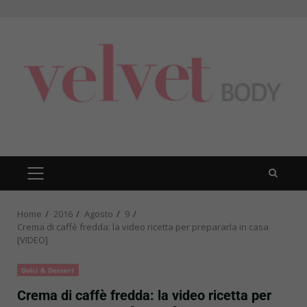
Skip
to
content
PRIMARY
MENU
Home
2016
Agosto
9
Crema di caffè fredda: la video ricetta per prepararla in casa
[VIDEO]
Dolci & Dessert
Crema di caffè fredda: la video ricetta per