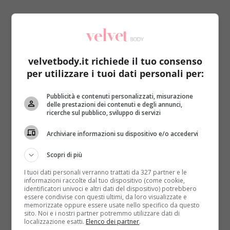
velvetbody.it richiede il tuo consenso
per utilizzare i tuoi dati personali per:
Non sarà lo spuntino più dietetico che esista, eppure
non bisogna levare il caffè ad un italiano.
Pubblicità e contenuti personalizzati, misurazione
Nemmeno quando si tratta di crema di caffè
delle prestazioni dei contenuti e degli annunci,
ricerche sul pubblico, sviluppo di servizi
fredda, ovviamente!
Oltre ad essere un pretesto
per una pausa in compagnia, il
‘rito’
più amato nel
Archiviare informazioni su dispositivo e/o accedervi
Bel Paese si arricchisce con questa bevanda fresca e
gustosa soprattutto in estate.
I bar ne sono quasi
Scopri di più
sempre provvisti ma la ricetta per farla in casa
I tuoi dati personali verranno trattati da 327 partner e le
non è poi complessa
: bastano 50 ml di infuso di
informazioni raccolte dal tuo dispositivo (come cookie,
identificatori univoci e altri dati del dispositivo) potrebbero
caffè (una moka da 3 tazzine circa), 250 ml di panna
essere condivise con questi ultimi, da loro visualizzate e
vegetale e 2 cucchiai di zucchero a velo. Qualche
memorizzate oppure essere usate nello specifico da questo
sito. Noi e i nostri partner potremmo utilizzare dati di
ingrediente può mutare da ricetta a ricetta ma il
localizzazione esatti.
Elenco dei partner
.
risultato finale sarà fondamentalmente lo stesso:
si