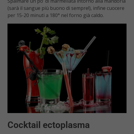
Spalmare un po’ di marmellata intorno alla mandorla
(sarà il sangue più buono di sempre!), infine cuocere
per 15-20 minuti a 180° nel forno già caldo.
Cocktail ectoplasma