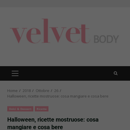
Skip
to
content
PRIMARY
MENU
Home
2018
Ottobre
26
Halloween, ricette mostruose: cosa mangiare e cosa bere
Dolci & Dessert
Ricette
Halloween, ricette mostruose: cosa
mangiare e cosa bere