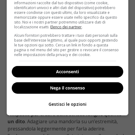
100 g di zucchero
informazioni raccolte dal tuo dispositivo (come cookie,
identificatori univoci e altri dati del dispositivo) potrebbero
1 uovo
essere condivise con questi ultimi, da loro visualizzate e
memorizzate oppure essere usate nello specifico da questo
200 g di farina
sito. Noi e i nostri partner potremmo utilizzare dati di
localizzazione esatti.
Elenco dei partner
.
1/2 cucchiaino di lievito per dolci
Alcuni fornitori potrebbero trattare i tuoi dati personali sulla
base dell'interesse legittimo, al quale puoi opporti gestendo
1 cucchiaino di essenza di vaniglia
le tue opzioni qui sotto. Cerca un link in fondo a questa
pagina o nel menu del sito per gestire o revocare il consenso
1 pizzico di sale
nelle impostazioni della privacy e dei cookie.
20 mandorle
Acconsenti
q.b. marmellata di fragole
Dopo aver formato un panetto di pasta frolla
Nega il consenso
incorporando uova, vaniglia, farina, lievito e sale,
avvolgere nella carta trasparente e far riposare in
Gestisci le opzioni
frigorifero per circa mezz’ora.
Lavorare poi
l’impasto per creare delle strisce lunghe quanto
un dito
. Adagiare una mandorla su un’estremità,
pressandola leggermente per farla aderire.