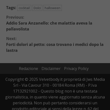
Tags:
cocktail
Dolci
halloween
Continue
Previous:
Addio Sara Anzanello: che malattia aveva la
Reading
pallavolista
Next:
Forti dolori al petto: cosa trovano i medici dopo la
lastra
Redazione
Disclaimer
Privacy Policy
Copyright © 2025 Velvetbody.it proprietà di Jws Media
Srl - Via Cavour 310 - 00184 Roma (RM) - P.Iva
17132921002 - Questo blog non è una testata
giornalistica, in quanto viene aggiornato senza alcuna
periodicità. Non può pertanto considerarsi un
prodotto editoriale ai sensi della legge n. 62 del