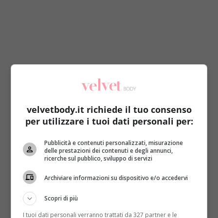
velvetbody.it richiede il tuo consenso
per utilizzare i tuoi dati personali per:
Biscotti-dita: obbligatorio
Pubblicità e contenuti personalizzati, misurazione
delle prestazioni dei contenuti e degli annunci,
sbizzarrirsi con la fantasia
ricerche sul pubblico, sviluppo di servizi
Archiviare informazioni su dispositivo e/o accedervi
Ingredienti:
Scopri di più
90 g di burro
I tuoi dati personali verranno trattati da 327 partner e le