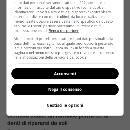
Sottovalutare la salute dei denti significa
I tuoi dati personali verranno trattati da 327 partner e le
condannarsi a morte prematura: l’allarme arriva dalla
informazioni raccolte dal tuo dispositivo (come cookie,
identificatori univoci e altri dati del dispositivo) potrebbero
Oral Health Foundation, un...
essere condivise con questi ultimi, da loro visualizzate e
memorizzate oppure essere usate nello specifico da questo
sito. Noi e i nostri partner potremmo utilizzare dati di
Read More
localizzazione esatti.
Elenco dei partner
.
Alcuni fornitori potrebbero trattare i tuoi dati personali sulla
base dell'interesse legittimo, al quale puoi opporti gestendo
le tue opzioni qui sotto. Cerca un link in fondo a questa
pagina o nel menu del sito per gestire o revocare il consenso
nelle impostazioni della privacy e dei cookie.
Acconsenti
Nega il consenso
Benessere
Gestisci le opzioni
Dentista addio: un farmaco permette ai
denti di ripararsi da soli