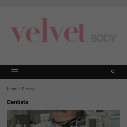
Skip
to
content
PRIMARY
MENU
Home
Dentista
Dentista