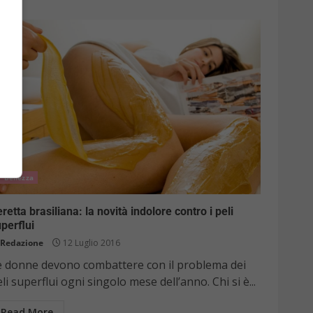
Bellezza
retta brasiliana: la novità indolore contro i peli
perflui
Redazione
12 Luglio 2016
e donne devono combattere con il problema dei
li superflui ogni singolo mese dell’anno. Chi si è...
Read More