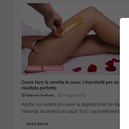
Bellezza
Primo Piano
Come fare la ceretta in casa: i trucchetti per un
risultato perfetto
Roberta Gerboni
5 Giugno 2020
Anche voi volete provare la depilazione fai-da-te
facendo la ceretta in casa? Ecco i procedimenti e i..
Read More