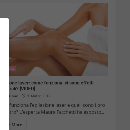
Bellezza
ilazione laser: come funziona, ci sono effetti
llaterali? [VIDEO]
Redazione
20 Marzo 2017
me funziona l’epilazione laser e quali sono i pro
i contro? L’esperta Maura Facchetti ha esposto...
Read More