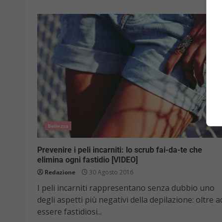
Bellezza
Prevenire i peli incarniti: lo scrub fai-da-te che
elimina ogni fastidio [VIDEO]
Redazione
30 Agosto 2016
I peli incarniti rappresentano senza dubbio uno
degli aspetti più negativi della depilazione: oltre a
essere fastidiosi...