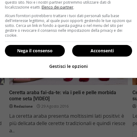
questo sito. Noi e i nostri partner potremmo utilizzare dati di
localizzazione esatti.
Elenco dei partner
.
Alcuni fornitori potrebbero trattare i tuoi dati personali sulla base
dell'interesse legittimo, al quale puoi opporti gestendo le tue opzioni qui
sotto. Cerca un link in fondo a questa pagina o nel menu del sito per
gestire o revocare il consenso nelle impostazioni della privacy e dei
cookie.
Nega il consenso
Acconsenti
Gestisci le opzioni
Bellezza
Ceretta araba fai-da-te: via i peli e pelle morbida
Ce
come seta [VIDEO]
su
Redazione
29 Agosto 2016
La ceretta araba presenta moltissimi lati positivi: è
L
d
più delicata delle cerette tradizionali e quindi riesce
pe
a...