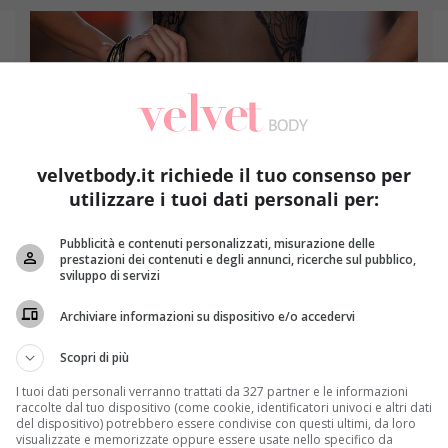
velvetbody.it richiede il tuo consenso per
utilizzare i tuoi dati personali per:
Bellezza
Pubblicità e contenuti personalizzati, misurazione delle
prestazioni dei contenuti e degli annunci, ricerche sul pubblico,
sviluppo di servizi
I rischi della depilazione intima totale
Ep
co
Sandra Barone
16 Luglio 2018
Archiviare informazioni su dispositivo e/o accedervi
La depilazione intima totale si è ormai trasformata
Scopri di più
Co
in una vera e propria mania. Sono tante le...
.
e 
I tuoi dati personali verranno trattati da 327 partner e le informazioni
raccolte dal tuo dispositivo (come cookie, identificatori univoci e altri dati
Read More
del dispositivo) potrebbero essere condivise con questi ultimi, da loro
visualizzate e memorizzate oppure essere usate nello specifico da