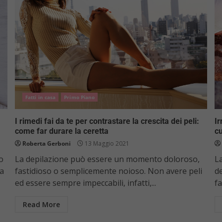
Fatti in casa
Primo Piano
I rimedi fai da te per contrastare la crescita dei peli:
Ir
come far durare la ceretta
c
Roberta Gerboni
13 Maggio 2021
o
La depilazione può essere un momento doloroso,
La
 a
fastidioso o semplicemente noioso. Non avere peli
d
ed essere sempre impeccabili, infatti,...
fa
Read More