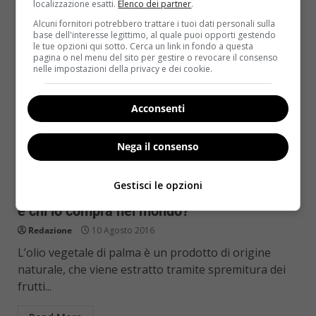
localizzazione esatti.
Elenco dei partner
.
Alcuni fornitori potrebbero trattare i tuoi dati personali sulla
base dell'interesse legittimo, al quale puoi opporti gestendo
le tue opzioni qui sotto. Cerca un link in fondo a questa
pagina o nel menu del sito per gestire o revocare il consenso
nelle impostazioni della privacy e dei cookie.
Acconsenti
Nega il consenso
Salute
Gestisci le opzioni
Olio di palma, import-export: chi lo produce
e chi lo compra nel mondo?
Redazione
10 Agosto 2016
L’olio vegetale di palma è un prodotto di origine
naturale, che viene estratto tramite spremitura dei
frutti...