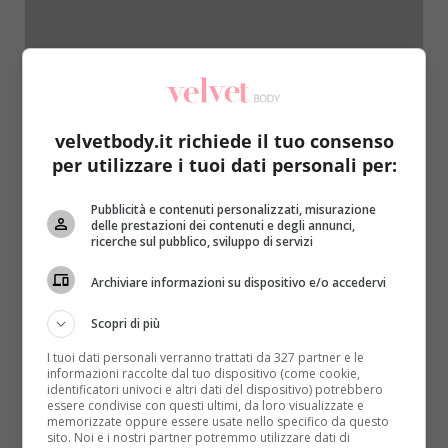
velvetbody.it richiede il tuo consenso
per utilizzare i tuoi dati personali per:
Benessere
Pubblicità e contenuti personalizzati, misurazione
delle prestazioni dei contenuti e degli annunci,
L’olio di palma nell’alimentazione: davvero è
ricerche sul pubblico, sviluppo di servizi
dannoso per la nostra salute?
Archiviare informazioni su dispositivo e/o accedervi
Redazione
12 Agosto 2016
Nonostante negli ultimi tempi si sia largamente
Scopri di più
discusso dell’olio di palma e dei suoi effetti
I tuoi dati personali verranno trattati da 327 partner e le
sull’organismo, una...
informazioni raccolte dal tuo dispositivo (come cookie,
identificatori univoci e altri dati del dispositivo) potrebbero
essere condivise con questi ultimi, da loro visualizzate e
Read More
memorizzate oppure essere usate nello specifico da questo
sito. Noi e i nostri partner potremmo utilizzare dati di