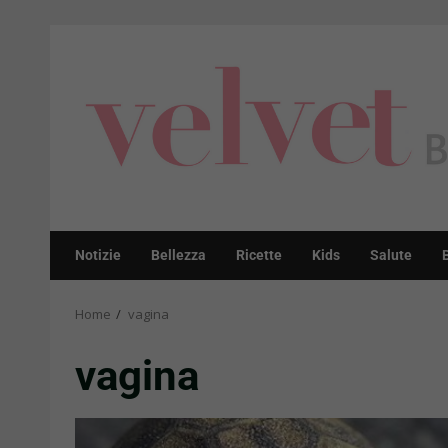
Skip
to
content
Notizie
Bellezza
Ricette
Kids
Salute
Home
vagina
vagina