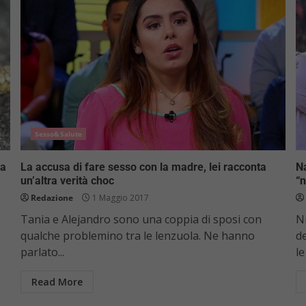
Sesso&Salute
la
La accusa di fare sesso con la madre, lei racconta
Na
un’altra verità choc
“n
Redazione
1 Maggio 2017
Tania e Alejandro sono una coppia di sposi con
N
qualche problemino tra le lenzuola. Ne hanno
d
parlato...
le
Read More