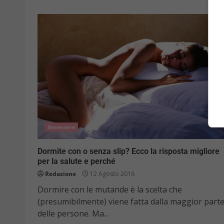
Benessere
Dormite con o senza slip? Ecco la risposta migliore
per la salute e perché
Redazione
12 Agosto 2016
Dormire con le mutande è la scelta che
(presumibilmente) viene fatta dalla maggior part
delle persone. Ma...