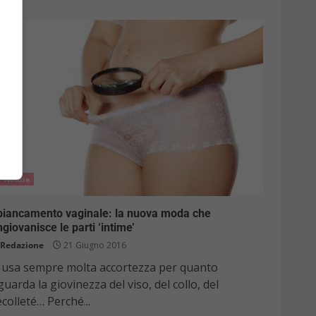
Notizie
biancamento vaginale: la nuova moda che
ngiovanisce le parti ‘intime’
Redazione
21 Giugno 2016
i usa sempre molta accortezza per quanto
guarda la giovinezza del viso, del collo, del
colleté… Perché...