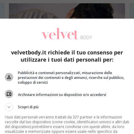
velvetbody.it richiede il tuo consenso per
utilizzare i tuoi dati personali per:
Sesso&Salute
Pubblicità e contenuti personalizzati, misurazione delle
prestazioni dei contenuti e degli annunci, ricerche sul pubblico,
sviluppo di servizi
Sesso, orgasmo, punto G: la sessuologa sfata i 5 miti
N
più diffusi
in
Archiviare informazioni su dispositivo e/o accedervi
Redazione
5 Marzo 2017
Scopri di più
Parlare di sesso è facile ma dire cose “giuste” non
G
viene altrettanto bene a tutti: una sessuologa...
me
I tuoi dati personali verranno trattati da 327 partner e le informazioni
raccolte dal tuo dispositivo (come cookie, identificatori univoci e altri dati
del dispositivo) potrebbero essere condivise con questi ultimi, da loro
Read More
visualizzate e memorizzate oppure essere usate nello specifico da