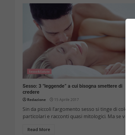
Sesso&Salute
Sesso: 3 “leggende” a cui bisogna smettere di
credere
Redazione
15 Aprile 2017
Sin da piccoli l’argomento sesso si tinge di colori
particolari e racconti quasi mitologici. Ma se vi...
Read More