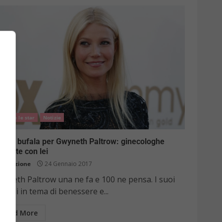
Come le star
Notizie
uova bufala per Gwyneth Paltrow: ginecologhe
furiate con lei
Redazione
24 Gennaio 2017
wyneth Paltrow una ne fa e 100 ne pensa. I suoi
todi in tema di benessere e...
Read More