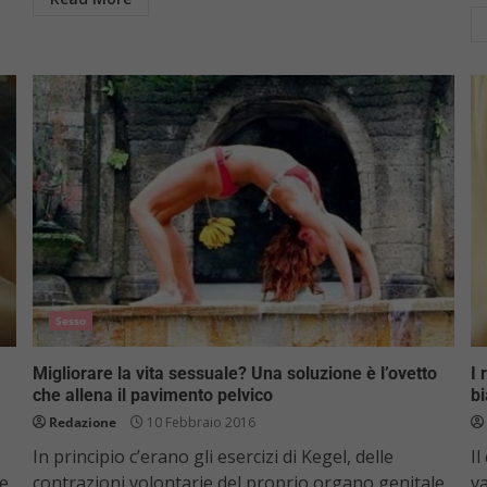
Sesso
Migliorare la vita sessuale? Una soluzione è l’ovetto
I 
che allena il pavimento pelvico
bi
Redazione
10 Febbraio 2016
In principio c’erano gli esercizi di Kegel, delle
I
 e
contrazioni volontarie del proprio organo genitale
va