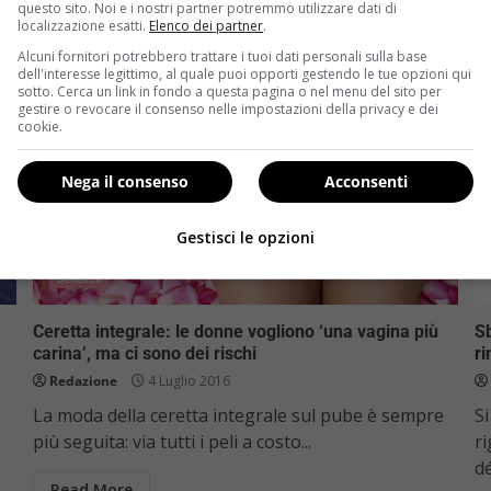
questo sito. Noi e i nostri partner potremmo utilizzare dati di
localizzazione esatti.
Elenco dei partner
.
Alcuni fornitori potrebbero trattare i tuoi dati personali sulla base
dell'interesse legittimo, al quale puoi opporti gestendo le tue opzioni qui
sotto. Cerca un link in fondo a questa pagina o nel menu del sito per
gestire o revocare il consenso nelle impostazioni della privacy e dei
cookie.
Nega il consenso
Acconsenti
Gestisci le opzioni
Bellezza
Ceretta integrale: le donne vogliono ‘una vagina più
S
carina’, ma ci sono dei rischi
ri
Redazione
4 Luglio 2016
La moda della ceretta integrale sul pube è sempre
S
e
più seguita: via tutti i peli a costo...
ri
dé
Read More