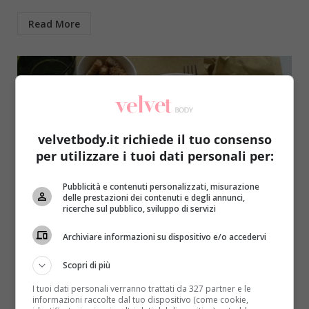
Read More
velvetbody.it richiede il tuo consenso
per utilizzare i tuoi dati personali per:
Pubblicità e contenuti personalizzati, misurazione
delle prestazioni dei contenuti e degli annunci,
Ricette
ricerche sul pubblico, sviluppo di servizi
Ricette light: come preparare una vellutata
Archiviare informazioni su dispositivo e/o accedervi
di carote
Scopri di più
Redazione
19 Ottobre 2014
I tuoi dati personali verranno trattati da 327 partner e le
Vi siete abbuffati e volete fare un pranzo o una cena
informazioni raccolte dal tuo dispositivo (come cookie,
leggera, ma comunque gustosa? Potete provate...