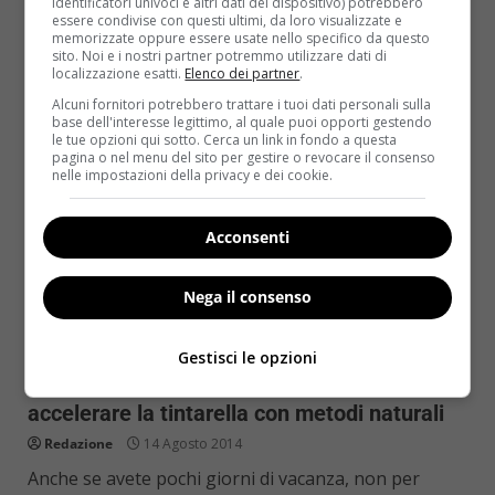
identificatori univoci e altri dati del dispositivo) potrebbero
essere condivise con questi ultimi, da loro visualizzate e
memorizzate oppure essere usate nello specifico da questo
Read More
sito. Noi e i nostri partner potremmo utilizzare dati di
localizzazione esatti.
Elenco dei partner
.
Alcuni fornitori potrebbero trattare i tuoi dati personali sulla
base dell'interesse legittimo, al quale puoi opporti gestendo
le tue opzioni qui sotto. Cerca un link in fondo a questa
pagina o nel menu del sito per gestire o revocare il consenso
nelle impostazioni della privacy e dei cookie.
Acconsenti
Nega il consenso
Bellezza
Gestisci le opzioni
Corso rapido di abbronzatura: come
accelerare la tintarella con metodi naturali
Redazione
14 Agosto 2014
Anche se avete pochi giorni di vacanza, non per